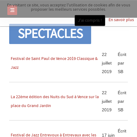
En visitant ce site, vous acceptez l'utilisation de cookies afin de vous
proposer les meilleurs services possibles.
En savoir plus
J'ai compris !
SPECTACLES
22
Écrit
Festival de Saint Paul de Vence 2019 Classique &
juillet
par
Jazz
2019
SB
22
Écrit
La 22ème édition des Nuits du Sud à Vence sur la
juillet
par
place du Grand Jardin
2019
SB
Écrit
Festival de Jazz Entrevoux à Entrevaux avec les
17 juin