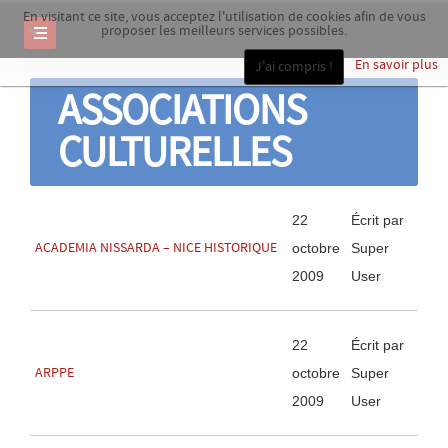
En visitant ce site, vous acceptez l'utilisation de cookies afin de vous
proposer les meilleurs services possibles.
En savoir plus
J'ai compris !
ASSOCIATIONS
CULTURELLES
22
Écrit par
ACADEMIA NISSARDA – NICE HISTORIQUE
octobre
Super
2009
User
22
Écrit par
ARPPE
octobre
Super
2009
User