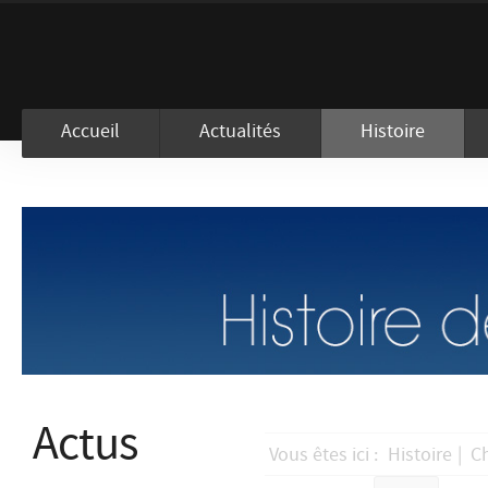
En visitant ce site, vous acceptez l
Accueil
Actualités
Histoire
Actus
Vous êtes ici :
Histoire
|
C