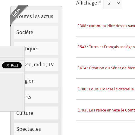
Affichage #
Toutes les actus
1388 : comment Nice devint sa
Société
1543 : Turcs et Français assiègen
Politique
Presse, radio, TV
1614 : Création du Sénat de Nice
Religion
1706 : Louis XIV rase la citadelle
Sports
1793 : La France annexe le Comt
Culture
Spectacles