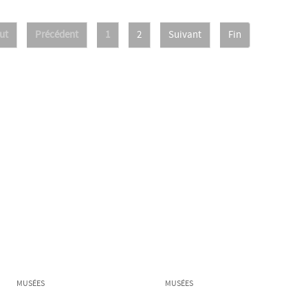
ut
Précédent
1
2
Suivant
Fin
MUSÉES
MUSÉES