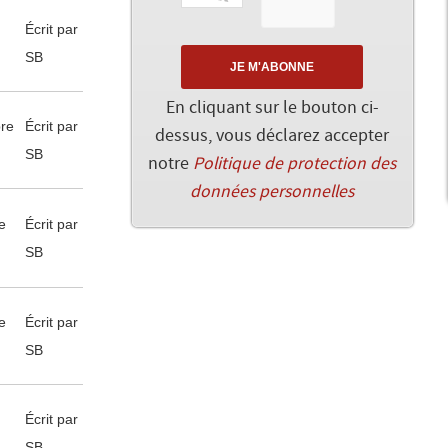
Écrit par
SB
En cliquant sur le bouton ci-
re
Écrit par
dessus, vous déclarez accepter
SB
notre
Politique de protection des
données personnelles
e
Écrit par
SB
e
Écrit par
SB
Écrit par
SB