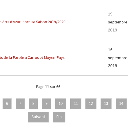
19
s Arts d’Azur lance sa Saison 2019/2020
septembre
2019
16
rts de la Parole à Carros et Moyen-Pays
septembre
2019
Page 11 sur 66
6
7
8
9
10
11
12
13
14
Suivant
Fin