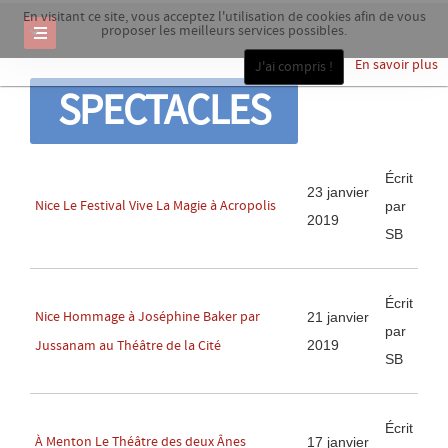
En visitant ce site, vous acceptez l'utilisation de cookies afin de vous
proposer les meilleurs services possibles.
En savoir plus
J'ai compris !
SPECTACLES
Écrit
23 janvier
Nice Le Festival Vive La Magie à Acropolis
par
2019
SB
Écrit
Nice Hommage à Joséphine Baker par
21 janvier
par
2019
Jussanam au Théâtre de la Cité
SB
Écrit
À Menton Le Théâtre des deux Ânes
17 janvier