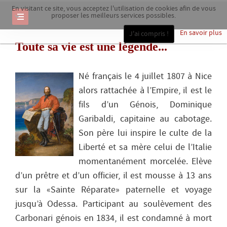
En visitant ce site, vous acceptez l'utilisation de cookies afin de vous
proposer les meilleurs services possibles.
En savoir plus
J'ai compris !
Toute sa vie est une légende...
Né français le 4 juillet 1807 à Nice
alors rattachée à l’Empire, il est le
fils d’un Génois, Dominique
Garibaldi, capitaine au cabotage.
Son père lui inspire le culte de la
Liberté et sa mère celui de l’Italie
momentanément morcelée. Elève
d’un prêtre et d’un officier, il est mousse à 13 ans
sur la «Sainte Réparate» paternelle et voyage
jusqu’à Odessa. Participant au soulèvement des
Carbonari génois en 1834, il est condamné à mort