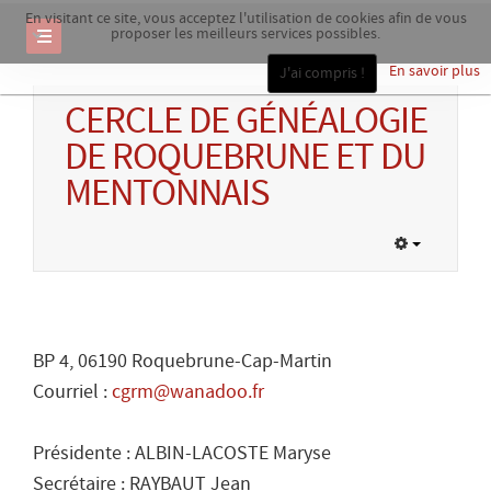
En visitant ce site, vous acceptez l'utilisation de cookies afin de vous
proposer les meilleurs services possibles.
En savoir plus
J'ai compris !
CERCLE DE GÉNÉALOGIE
DE ROQUEBRUNE ET DU
MENTONNAIS
BP 4, 06190 Roquebrune-Cap-Martin
Courriel :
cgrm@wanadoo.fr
Présidente : ALBIN-LACOSTE Maryse
Secrétaire : RAYBAUT Jean