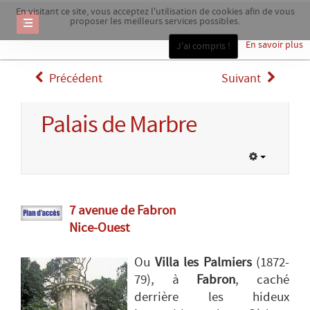
En visitant ce site, vous acceptez l'utilisation de cookies afin de vous
proposer les meilleurs services possibles.
En savoir plus
J'ai compris !
Précédent
Suivant
Palais de Marbre
7 avenue de Fabron
Nice-Ouest
Ou
Villa les Palmiers
(1872-
79), à
Fabron
, caché
derrière les hideux