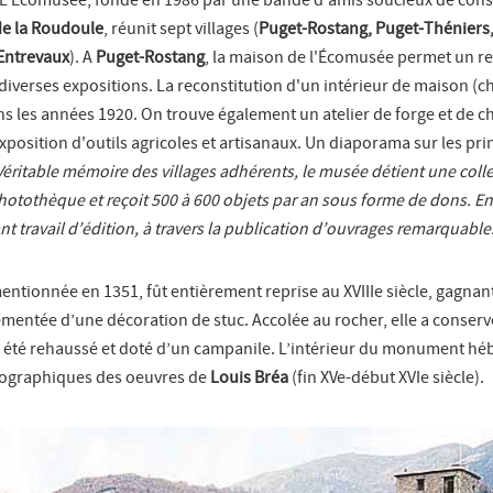
de la Roudoule
, réunit sept villages (
Puget-Rostang, Puget-Théniers,
Entrevaux
). A
Puget-Rostang
, la maison de l'Écomusée permet un re
 diverses expositions. La reconstitution d'un intérieur de maison (
ans les années 1920. On trouve également un atelier de forge et de 
xposition d'outils agricoles et artisanaux. Un diaporama sur les pri
Véritable mémoire des villages adhérents, le musée détient une coll
otothèque et reçoit 500 à 600 objets par an sous forme de dons. En
travail d’édition, à travers la publication d’ouvrages remarquable
ntionnée en 1351, fût entièrement reprise au XVIIIe siècle, gagnan
émentée d’une décoration de stuc. Accolée au rocher, elle a conserv
a été rehaussé et doté d’un campanile. L’intérieur du monument hé
tographiques des oeuvres de
Louis Bréa
(fin XVe-début XVIe siècle).