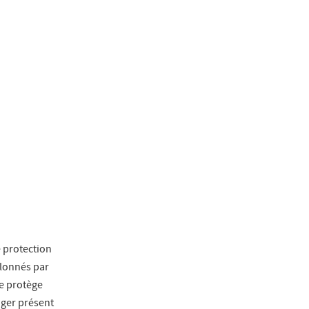
e protection
alonnés par
ge protège
nger présent