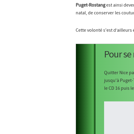
Puget-Rostang
est ainsi deve
natal, de conserver les coutum
Cette volonté s'est d’ailleurs
Pour se
Quitter Nice p
jusqu'à Puget-T
le CD 16 puis l