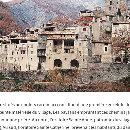
ge situés aux points cardinaux constituent une première enceinte d
nceinte matérielle du village. Les paysans empruntant ces chemins j
t pour une prière. Au nord, l’oratoire Sainte Anne, patronne du villa
g
. Au sud, l’oratoire Sainte Catherine, prévenait les habitants du da