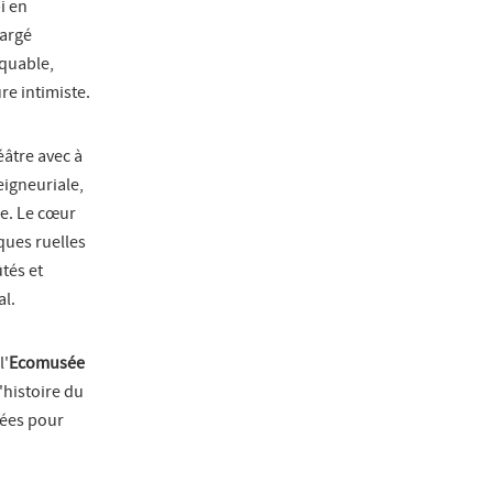
i en
hargé
rquable,
re intimiste.
éâtre avec à
igneuriale,
re. Le cœur
ques ruelles
tés et
al.
l'
Ecomusée
l'histoire du
sées pour