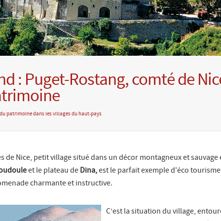
d : Puget-Rostang, comté de Nice
atrimoine
s du patrimoine dans les villages du haut-pays
s de Nice, petit village situé dans un décor montagneux et sauvage 
oudoule
et le plateau de
Dina,
est le parfait exemple d'éco touris
omenade charmante et instructive.
C’est la situation du village, entou