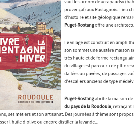
vaut le surnom de «crapauds» (bab
provençal) aux Rostagnois. Lieu c
d'histoire et site géologique rema
Puget-Rostang
offre une architectu
Le village est construit en amphith
son sommet une austère maison se
très haute et de forme rectangulai
du village est parcouru de pittores
dallées ou pavées, de passages voû
d'escaliers anciens de type médiév
Puget-Rostang
abrite la maison de 
du pays de la Roudoule
, retraçant 
ions, ses métiers et son artisanat. Des journées à thème sont propo
ser l'huile d'olive ou encore distiller la lavande...