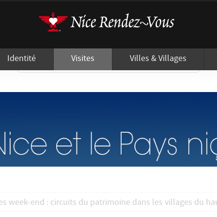
'utilisation de cookies afin de vous proposer les meilleurs services possibles.
This page can't load Google Maps correctly.
Do you own this website?
Identité
Visites
Villes & Villages
OK
es week-end : circuits du patrimoine dans les villages du h