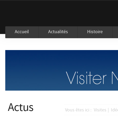
En visitant ce site, vous acceptez l
Accueil
Actualités
Histoire
Actus
Vous êtes ici :
Visites
|
Idé