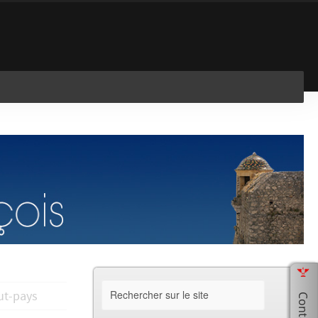
En savoir plus
J'ai compris !
aut-pays