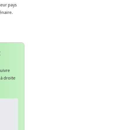
leur pays
énaire.
:
uivre
 à droite