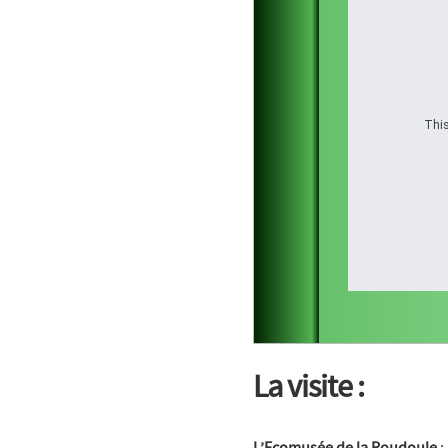
This
La visite :
L’Ecomusée de la Roudoule
: