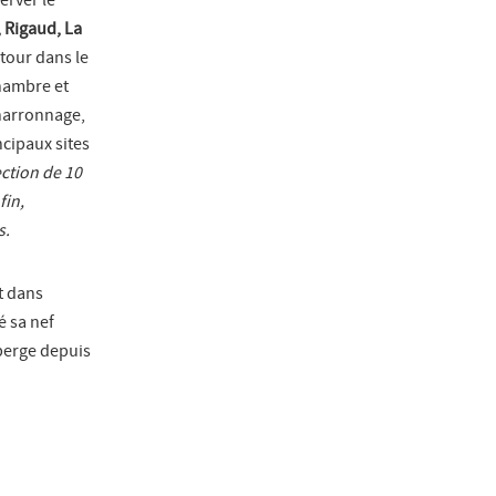
 Rigaud, La
tour dans le
chambre et
charronnage,
ncipaux sites
ection de 10
fin,
s.
t dans
é sa nef
berge depuis