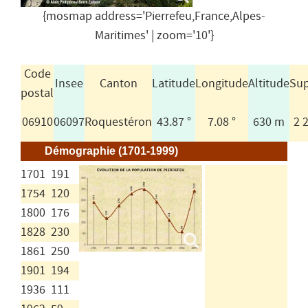
{mosmap address='Pierrefeu,France,Alpes-
Maritimes' | zoom='10'}
Code
Insee
Canton
Latitude
Longitude
Altitude
Sup
postal
06910
06097
Roquestéron
43.87 °
7.08 °
630 m
2 
Démographie (1701-1999)
1701
191
1754
120
1800
176
1828
230
1861
250
1901
194
1936
111