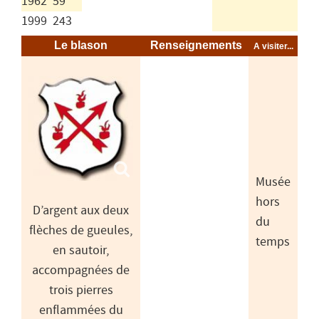
1962
59
1999
243
Le blason
Renseignements
A visiter...
Musée
hors
D’argent aux deux
du
flèches de gueules,
temps
en sautoir,
accompagnées de
trois pierres
enflammées du