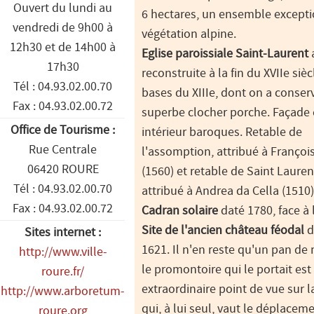
Ouvert du lundi au
6 hectares, un ensemble except
vendredi de 9h00 à
végétation alpine.
12h30 et de 14h00 à
Eglise paroissiale Saint-Laurent
17h30
reconstruite à la fin du XVIIe siè
Tél : 04.93.02.00.70
bases du XIIIe, dont on a conser
Fax : 04.93.02.00.72
superbe clocher porche. Façade 
Office de Tourisme :
intérieur baroques. Retable de
Rue Centrale
l'assomption, attribué à Françoi
06420 ROURE
(1560) et retable de Saint Lauren
Tél : 04.93.02.00.70
attribué à Andrea da Cella (1510)
Fax : 04.93.02.00.72
Cadran solaire
daté 1780, face à l
Site de l'ancien château féodal
d
Sites internet :
1621. Il n'en reste qu'un pan de
http://www.ville-
le promontoire qui le portait est
roure.fr/
extraordinaire point de vue sur l
http://www.arboretum-
qui, à lui seul, vaut le déplaceme
roure.org