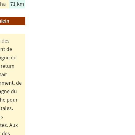
 ha
71 km
lein
t des
nt de
tagne en
boretum
tait
amment, de
agne du
che pour
tales.
es
tes. Aux
t des