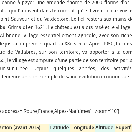
Jeanne à payer une amende énome de 2000 florins d'or. M
di qui l'utilisent dans le combat qu'ils livrent à leur vois
Saint-Sauveur et du Valdeblore. Le fief restera aux mains d
bal Grimaldi en 1621. Le château est alors rasé et le village
Allbrione. Village essentiellement agricole, avec son rich
lé jusqu'au premier quart du XXe siècle. Après 1950, la con
que de Vallabres, sur son territoire, va apporter à la 
65, le village est amputé d'une partie de son territoire pa
ur-sur-Tinée. Depuis quelques années, des activités
age demeure un bon exemple de saine évolution économique.
address='Roure,France,Alpes-Maritimes' | zoom='10'}
anton (avant 2015)
Latitude
Longitude
Altitude
Superfi