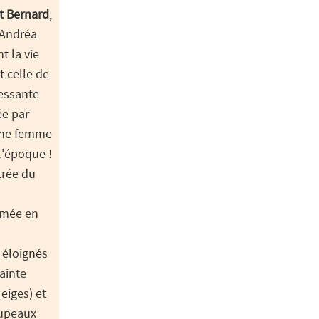
t Bernard
,
'Andréa
t la vie
t celle de
essante
ée par
'une femme
l'époque !
ntrée du
rmée en
 éloignés
ainte
eiges) et
oupeaux