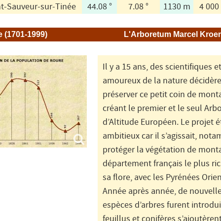
nt-Sauveur-sur-Tinée
44.08 °
7.08 °
1130 m
4 000
 (1701-1999)
L'Arboretum Marcel Kroen
Il y a 15 ans, des scientifiques e
amoureux de la nature décidère
préserver ce petit coin de mon
créant le premier et le seul Ar
d’Altitude Européen. Le projet é
ambitieux car il s’agissait, not
protéger la végétation de mont
département français le plus ri
sa flore, avec les Pyrénées Orien
Année après année, de nouvell
espèces d’arbres furent introdui
feuillus et conifères s’ajoutèren