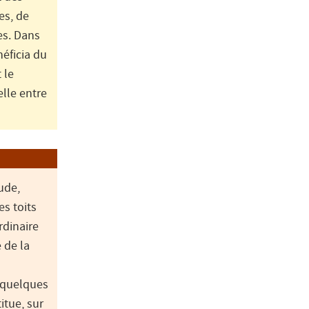
es, de
es. Dans
éficia du
 le
elle entre
ude,
es toits
rdinaire
 de la
à quelques
itue, sur