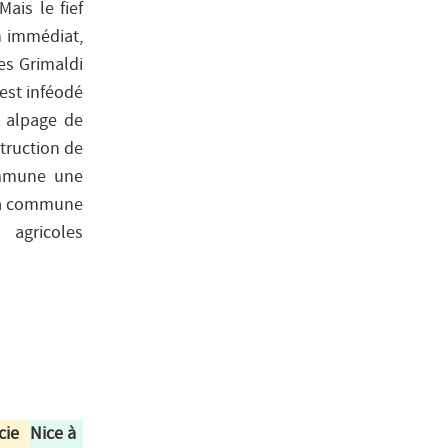
ais le fief
in immédiat,
es Grimaldi
 est inféodé
e alpage de
struction de
commune une
r la commune
 agricoles
cie
Nice à