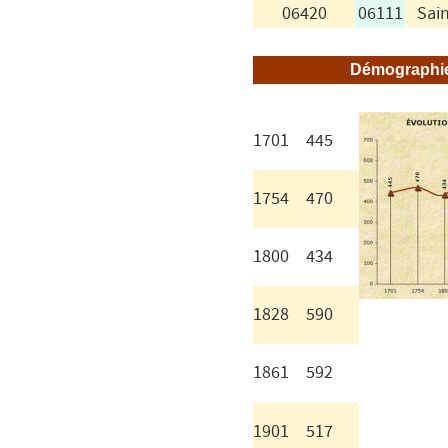
06420
06111
Sai
Démographie
1701
445
1754
470
1800
434
1828
590
1861
592
1901
517