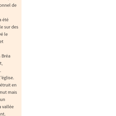
ionnel de
a été
cle sur des
vé le
et
s Bréa
t,
.
'église.
étruit en
 mut mais
 un
a vallée
nt.