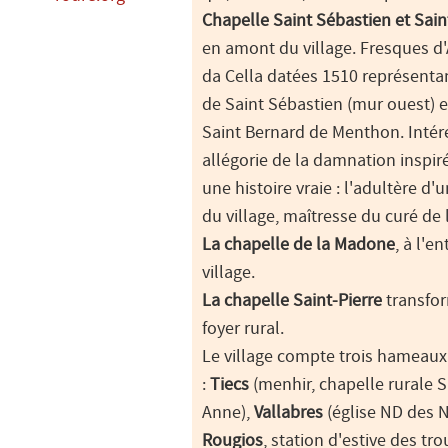
Chapelle Saint Sébastien et Sain
en amont du village. Fresques d
da Cella datées 1510 représentan
de Saint Sébastien (mur ouest) e
Saint Bernard de Menthon. Intér
allégorie de la damnation inspir
une histoire vraie : l'adultère d
du village, maîtresse du curé de 
La chapelle de la Madone
, à l'e
village.
La chapelle Saint-Pierre
transfo
foyer rural.
Le village compte trois hameaux
:
Tiecs
(menhir, chapelle rurale S
Anne),
Vallabres
(église ND des N
Rougios
, station d'estive des tr