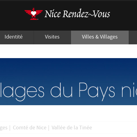
'utilisation de cookies afin de vous proposer les meilleurs services possibles.
Identité
Visites
Villes & Villages
ages
|
Comté de Nice
|
Vallée de la Tinée