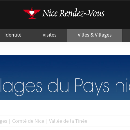
'utilisation de cookies afin de vous proposer les meilleurs services possibles.
Identité
Visites
Villes & Villages
ages
|
Comté de Nice
|
Vallée de la Tinée