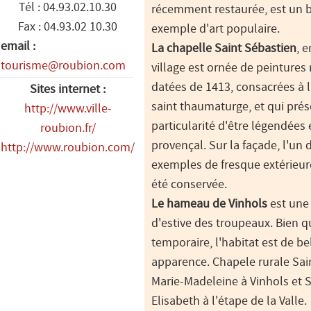
Tél : 04.93.02.10.30
récemment restaurée, est un 
Fax : 04.93.02 10.30
exemple d'art populaire.
email :
La chapelle Saint Sébastien
, 
tourisme@roubion.com
village est ornée de peintures
datées de 1413, consacrées à l
Sites internet :
saint thaumaturge, et qui prés
http://www.ville-
particularité d'être légendées
roubion.fr/
provençal. Sur la façade, l'un 
http://www.roubion.com/
exemples de fresque extérieure
été conservée.
Le hameau de Vinhols
est une 
d'estive des troupeaux. Bien q
temporaire, l'habitat est de be
apparence. Chapele rurale Sai
Marie-Madeleine à Vinhols et 
Elisabeth à l'étape de la Valle.