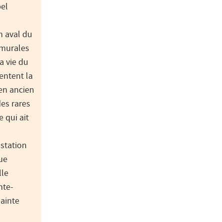
bel
en aval du
 murales
a vie du
entent la
 en ancien
des rares
 qui ait
station
ue
lle
nte-
Sainte