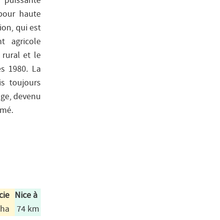
a puissante
 pour haute
ion, qui est
t agricole
rural et le
s 1980. La
s toujours
age, devenu
rmé.
cie
Nice à
 ha
74 km