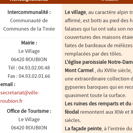
Intercommunalité :
Le village
, au caractère alpin t
Communauté de
affirmé, est botti au pied des 
Communes de la Tinée
falaises qui lui ont valu son n
couvertures des maisons étaie
Mairie :
faites de bardeaux de mélèzes
Le Village
remplacées par des tôles.
06420 ROUBION
L'église paroissiale Notre-Da
Tél : 04.93.02.00.48
Mont Carmel
, du XVIIIe siècle
Fax : 04.93.02.01.66
une extraordinaire collection 
email :
gypseries baroques qui en rec
secretariat@ville-
quasiment toute la surface.
roubion.fr
Les ruines des remparts et du
Office de Tourisme :
féodal
remontent aux XIVe et 
Le Village
siècles.
06420 ROUBION
La façade peinte
, à l'entrée du