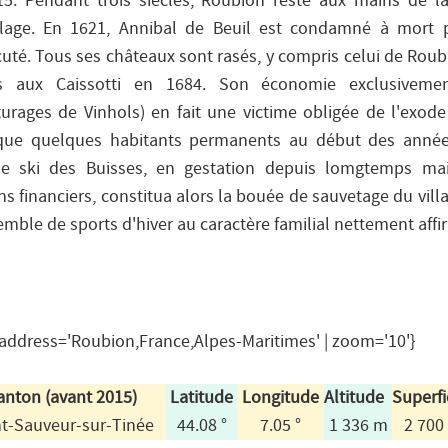
5. Pendant trois siècles, Roubion reste aux mains de l
 village. En 1621, Annibal de Beuil est condamné à mort
cuté. Tous ses châteaux sont rasés, y compris celui de Roub
s aux Caissotti en 1684. Son économie exclusivemen
rages de Vinhols) en fait une victime obligée de l'exode 
 que quelques habitants permanents au début des année
de ski des Buisses, en gestation depuis lomgtemps mai
 financiers, constitua alors la bouée de sauvetage du vill
emble de sports d'hiver au caractère familial nettement affi
ddress='Roubion,France,Alpes-Maritimes' | zoom='10'}
anton (avant 2015)
Latitude
Longitude
Altitude
Superfi
nt-Sauveur-sur-Tinée
44.08 °
7.05 °
1 336 m
2 700