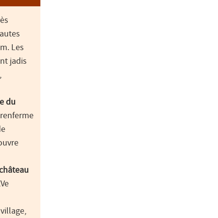
rès
hautes
om. Les
nt jadis
,
me du
, renferme
de
ouvre
 château
XVe
 village,