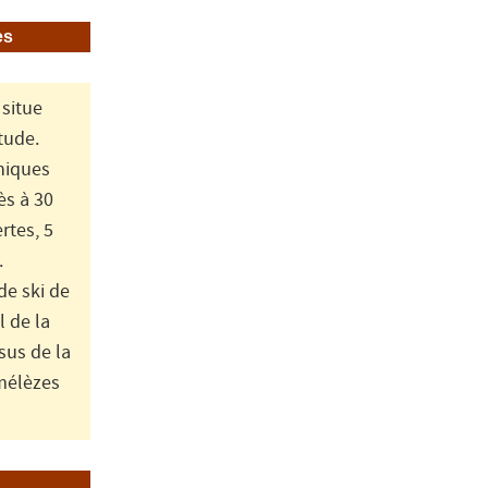
es
 situe
tude.
niques
ès à 30
rtes, 5
.
de ski de
 de la
sus de la
 mélèzes