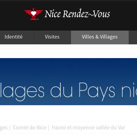
'utilisation de cookies afin de vous proposer les meilleurs services possibles.
Identité
Visites
Villes & Villages
ages
|
Comté de Nice
|
Haute et moyenne vallée du Var