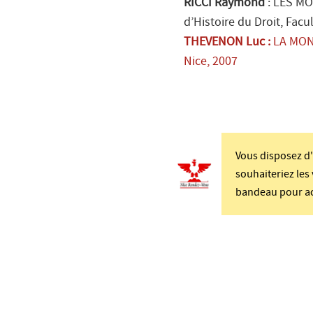
RICCI Raymond
: LES M
d’Histoire du Droit
, Facu
THEVENON Luc :
LA MONT
Nice
, 2007
Vous disposez d
souhaiteriez les 
bandeau pour acc