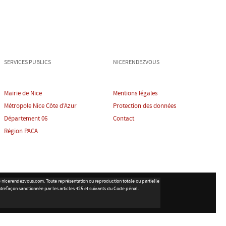
SERVICES PUBLICS
NICERENDEZVOUS
Mairie de Nice
Mentions légales
Métropole Nice Côte d'Azur
Protection des données
Département 06
Contact
Région PACA
ite nicerendezvous.com. Toute représentation ou reproduction totale ou partielle
ntrefaçon sanctionnée par les articles 425 et suivants du Code pénal.