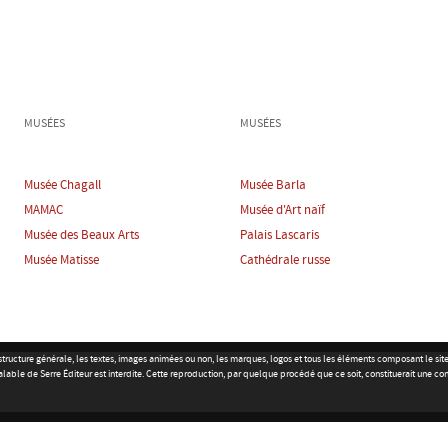
MUSÉES
MUSÉES
Musée Chagall
Musée Barla
MAMAC
Musée d'Art naïf
Musée des Beaux Arts
Palais Lascaris
Musée Matisse
Cathédrale russe
r la structure générale, les textes, images animées ou non, les marques, logos et tous les éléments composant le s
alable de Serre Éditeur est interdite. Cette reproduction, par quelque procédé que ce soit, constituerait une co