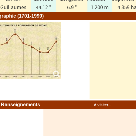
Guillaumes
44.12 °
6.9 °
1 200 m
4 859 h
raphie (1701-1999)
Renseignements
A visiter...