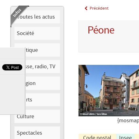
Précédent
Toutes les actus
Péone
Société
Politique
Presse, radio, TV
Religion
Sports
Culture
{mosmap 
Spectacles
Code postal
Insee