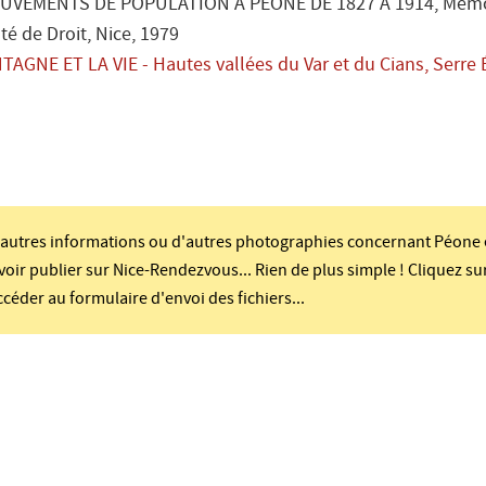
OUVEMENTS DE POPULATION À PÉONE DE 1827 À 1914
, Mém
lté de Droit
, Nice
, 1979
AGNE ET LA VIE - Hautes vallées du Var et du Cians
, Serre 
'autres informations ou d'autres photographies concernant Péone 
voir publier sur Nice-Rendezvous... Rien de plus simple ! Cliquez su
éder au formulaire d'envoi des fichiers...