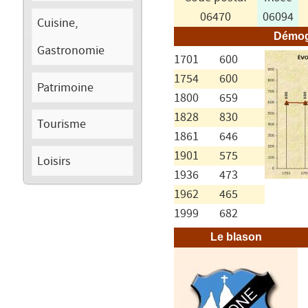
06470
06094
Cuisine,
Démog
Gastronomie
1701
600
1754
600
Patrimoine
1800
659
1828
830
Tourisme
1861
646
1901
575
Loisirs
1936
473
1962
465
1999
682
Le blason