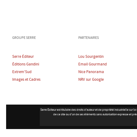
GROUPE SERRE
PARTENAIRES
Serre Éditeur
Lou Sourgentin
Éditions Gandini
Email Gourmand
Extrem'Sud
Nice Panorama
Images et Cadres
NRV sur Google
Serre Éditeur est titulaire des droits d'auteur et de propriété industrielle su
de ce site ou d'un de ses éléments sans autorisation expresse et pré