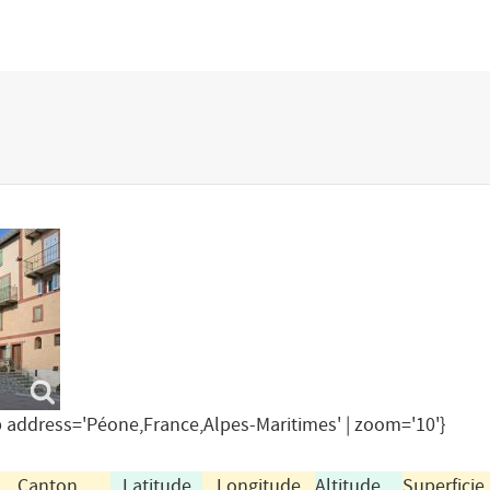
address='Péone,France,Alpes-Maritimes' | zoom='10'}
Canton
Latitude
Longitude
Altitude
Superficie