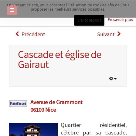
En visitant ce site, vous acceptez l'utilisation de cookies afin de vous
proposer les meilleurs services possibles.
En savoir plus
J'ai compris !
Précédent
Suivant
Cascade et église de
Gairaut
Avenue de Grammont
06100 Nice
Quartier résidentiel,
célèbre par sa cascade,