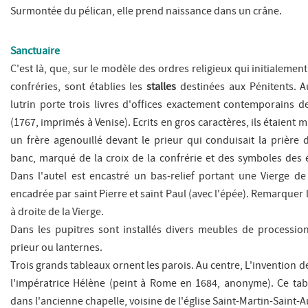
Surmontée du pélican, elle prend naissance dans un crâne.
Sanctuaire
C'est là, que, sur le modèle des ordres religieux qui initialement
confréries, sont établies les
stalles
destinées aux Pénitents. A
lutrin porte trois livres d'offices exactement contemporains d
(1767, imprimés à Venise). Ecrits en gros caractères, ils étaient 
un frère agenouillé devant le prieur qui conduisait la prière 
banc, marqué de la croix de la confrérie et des symboles des é
Dans l'autel est encastré un bas-relief portant une Vierge de
encadrée par saint Pierre et saint Paul (avec l'épée). Remarquer 
à droite de la Vierge.
Dans les pupitres sont installés divers meubles de processio
prieur ou lanternes.
Trois grands tableaux ornent les parois. Au centre,
L'invention de
l'impératrice Hélène
(peint à Rome en 1684, anonyme). Ce tabl
dans l'ancienne chapelle, voisine de l'église Saint-Martin-Saint-A