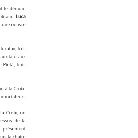
nt le démon
,
olitain
Luca
ec une oeuvre
lorata
», très
eaux latéraux
ne
Pietà
, bois
n à la Croix.
nnonciateurs
la Croix, un
essus de la
s présentent
ous la chaire