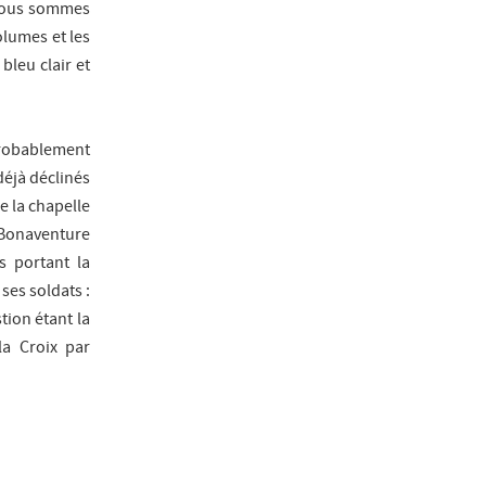
. Nous sommes
olumes et les
bleu clair et
 probablement
déjà déclinés
de la chapelle
 Bonaventure
s portant la
ses soldats :
stion étant la
la Croix
par