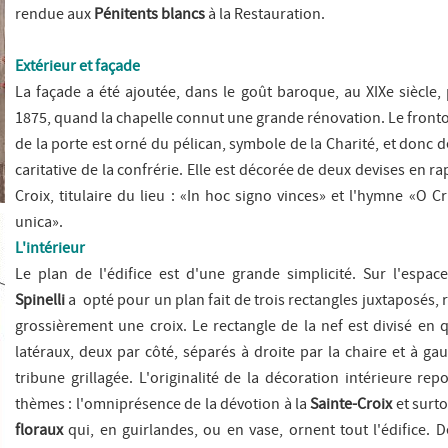
rendue aux
Pénitents blancs
à la Restauration.
Extérieur et façade
La façade a été ajoutée, dans le goût baroque, au XIXe siècle,
1875, quand la chapelle connut une grande rénovation. Le front
de la porte est orné du pélican, symbole de la Charité, et donc d
caritative de la confrérie. Elle est décorée de deux devises en ra
Croix, titulaire du lieu : «
In hoc signo vinces
» et l'hymne «
O Cr
unica
».
L'intérieur
Le plan de l'édifice est d'une grande simplicité. Sur l'espace
Spinelli
a opté pour un plan fait de trois rectangles juxtaposés,
grossièrement une croix. Le rectangle de la nef est divisé en 
latéraux, deux par côté, séparés à droite par la chaire et à g
tribune grillagée. L'originalité de la décoration intérieure re
thèmes : l'omniprésence de la dévotion à la
Sainte-Croix
et surto
floraux
qui, en guirlandes, ou en vase, ornent tout l'édifice. 