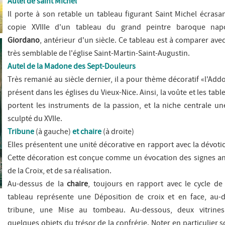
Autel de saint Michel
Il porte à son retable un tableau figurant S
aint Michel écrasa
copie XVIIIe d'un tableau du grand peintre baroque nap
Giordano
, antérieur d'un siècle. Ce tableau est à comparer av
très semblable de l'église Saint-Martin-Saint-Augustin.
Autel de la Madone des Sept-Douleurs
Très remanié au siècle dernier, il a pour thème décoratif «l'
Addo
présent dans les églises du Vieux-Nice. Ainsi, la voûte et les tabl
portent les instruments de la passion, et la niche centrale u
sculpté du XVIIe.
Tribune
(à gauche)
et chaire
(à droite)
Elles présentent une unité décorative en rapport avec la dévotio
Cette décoration est conçue comme un évocation des signes a
de la Croix, et de sa réalisation.
Au-dessus de la
chaire
, toujours en rapport avec le cycle de 
tableau représente une D
éposition de croix
et en face, au-d
tribune, une
Mise au tombeau
. Au-dessous, deux vitrine
quelques objets du trésor de la confrérie. Noter en particulier s