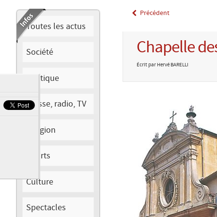
Précédent
Toutes les actus
Chapelle des
Société
Écrit par Hervé BARELLI
Politique
Presse, radio, TV
Religion
Sports
Culture
Spectacles