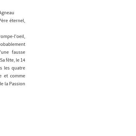
l'Agneau
ère éternel,
ompe-l'oeil,
 probablement
'une fausse
a fête, le 14
s les quatre
rie et comme
de la Passion