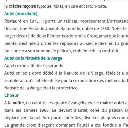
la
crèche niçoise
typique (XIXe), en cire et carton-pâte.
Autel (non dédié)
Restauré en 1875, il porte un tableau représentant
L'arrestat
Devant, une
Pietà
de Joseph Raimondy, datée de 1853. Noter le
noyer décoré de deux Pénitents adorant la Croix, ainsi que leur 
peinte, destinée à orner les reposoirs au siècle dernier. La gr
bois porte à son sommet le pélican, emblème de la confrérie.
Autel de la Nativité de la vierge
Autel corporatif des tisserands
Autel en bois doré dédié à la Nativité de la Vierge, fêtée le 8 
semblerait qu'il ait été utilisé par la corporation des métiers du 
Nativité de la Vierge était la protectrice.
Choeur
A la
voûte
, en calotte, les quatre évangélistes. Le
maître-autel
a
dans les années 1960. Le devant d'autel, orné du pélican (XV
déplacé vers la nef. Aux parois latérales, diverses plaques co
La grande croix d'argent dominant l'autel a été fondue à Pa