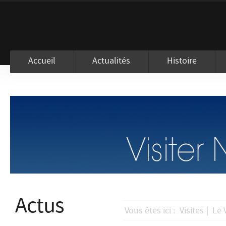
En visitant ce site, vous acceptez l
Accueil
Actualités
Histoire
Actus
Vous êtes ici :
Visites
|
Le 