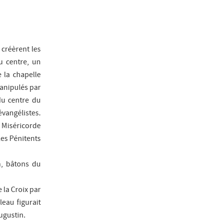
 créèrent les
u centre, un
e la chapelle
manipulés par
du centre du
vangélistes.
 Miséricorde
les Pénitents
n, bâtons du
 la Croix par
eau figurait
ugustin.