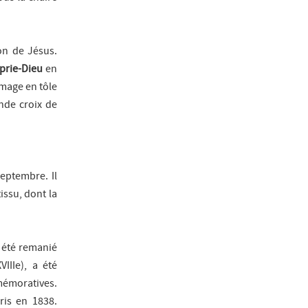
ion de Jésus.
prie-Dieu
en
image en tôle
ande croix de
septembre. Il
tissu, dont la
 été remanié
IIIe), a été
mmémoratives.
ris en 1838.