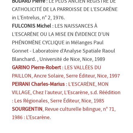
BODARD Pierre
: LE PLUS ANCIEN REGISTRE DE
CATHOLICITÉ DE LA PARROISSE DE L’ESCARÈNE
in
L’Entrelus
, n° 2, 1976.
FULCONIS Michel
: LES NAISSANCES À
L’ESCARÈNE OU LA MISE EN ÉVIDENCE D’UN
PHÉNOMÈNE CYCLIQUE in
Mélanges Paul
Gonnet - Laboratoire d’Analyse Spatiale Raoul
Blanchard
.
, Université de Nice
, Nice
, 1989
GARINO Pierre-Robert
: LES VALLÉES DU
PAILLON
, Ancre Solaire
, Serre Éditeur
, Nice
, 1997
PEIRANI Charles-Marius
: L’ESCARÈNE, MON
VILLAGE
,
Chez l’auteur
, L’Escarène
, s.d.
Réédition
:
Les Régionales
, Serre Éditeur
, Nice
, 1985
SOURGENTIN
, Revue culturelle bilingue, n° 71,
1986 : L'Escarène.