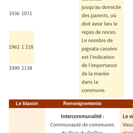
jusqu’au domicile
1936
1071
des parents, où
doit avoir lieu le
repas de noces.
Le nombre de
1962
1 218
pignata cassées
est l’indication
de l’importance
1999
2138
de la mariée
dans la
commune.
Le blason
Renseignements
Intercommunalité :
Le vi
Communauté de communes
Vieu