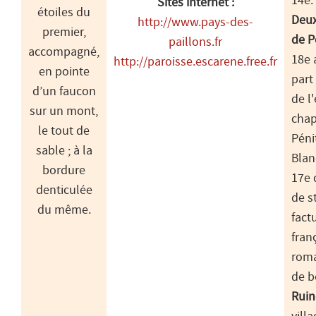
14e.
Sites internet :
étoiles du
Deux
http://www.pays-des-
premier,
de P
paillons.fr
accompagné,
18e 
http://paroisse.escarene.free.fr
en pointe
part
d’un faucon
de l'
sur un mont,
chap
le tout de
Péni
sable ; à la
Blan
bordure
17e 
denticulée
de s
du même.
fact
fran
roma
de bé
Ruin