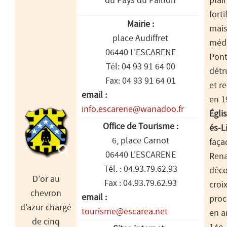
du Pays du Paillon
plain
forti
Mairie :
mai
place Audiffret
médi
06440 L'ESCARENE
Pont
Tél: 04 93 91 64 00
détr
Fax: 04 93 91 64 01
et r
email :
en 1
info.escarene@wanadoo.fr
Égli
Office de Tourisme :
és-L
6, place Carnot
faça
06440 L'ESCARENE
Rena
Tél. : 04.93.79.62.93
déco
D’or au
Fax : 04.93.79.62.93
croi
chevron
email :
proc
d’azur chargé
tourisme@escarea.net
en a
de cinq