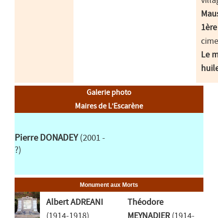
villa
Maus
1ère
cime
Le m
huil
Galerie photo
Maires de L’Escarène
Pierre DONADEY
(2001 -
?)
Monument aux Morts
Albert ADREANI
Théodore
(1914-1918)
MEYNADIER
(1914-