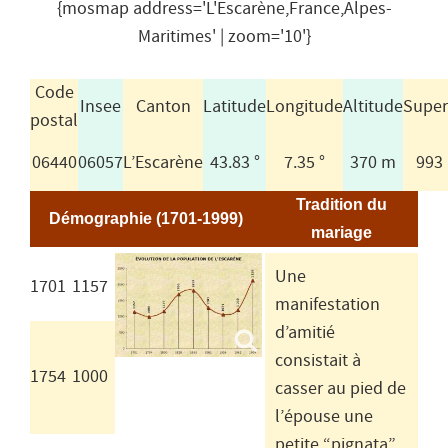
{mosmap address='L'Escarène,France,Alpes-
Maritimes' | zoom='10'}
Code
Insee
Canton
Latitude
Longitude
Altitude
Superf
postal
06440
06057
L’Escarène
43.83 °
7.35 °
370 m
993
Tradition du
Démographie (1701-1999)
mariage
Une
1701
1157
manifestation
d’amitié
consistait à
1754
1000
casser au pied de
l’épouse une
petite “pignata”