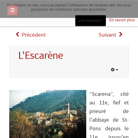
En visitant ce site, vous acceptez l'utilisation de cookies afin de vous
proposer les meilleurs services possibles.
En savoir plus
J'ai compris !
Précédent
Suivant
L'Escarène
“Scarena”, cité
au 11e, fief et
prieuré de
l'abbaye de St-
Pons depuis le
11e. Jusqu'en