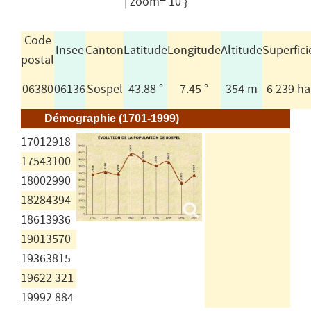
| zoom='10'}
Code
Insee
Canton
Latitude
Longitude
Altitude
Superfici
postal
06380
06136
Sospel
43.88 °
7.45 °
354 m
6 239 ha
Démographie (1701-1999)
1701
2918
1754
3100
1800
2990
1828
4394
1861
3936
1901
3570
1936
3815
1962
2 321
1999
2 884