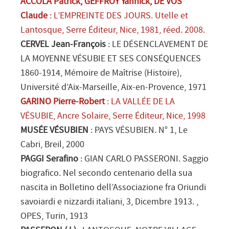
ACCOLA Patrick, GEFFROY Yannick, DE VOS
Claude
: L’EMPREINTE DES JOURS. Utelle et
Lantosque
, Serre Éditeur
, Nice
, 1981, réed. 2008.
CERVEL Jean-François
: LE DÉSENCLAVEMENT DE
LA MOYENNE VÉSUBIE ET SES CONSÉQUENCES
1860-1914
, Mémoire de Maîtrise (Histoire)
,
Université d’Aix-Marseille
, Aix-en-Provence
, 1971
GARINO Pierre-Robert
: LA VALLÉE DE LA
VÉSUBIE
, Ancre Solaire
, Serre Éditeur
, Nice
, 1998
MUSÉE VÉSUBIEN
: PAYS VÉSUBIEN. N° 1
, Le
Cabri
, Breil
, 2000
PAGGI Serafino
: GIAN CARLO PASSERONI. Saggio
biografico. Nel secondo centenario della sua
nascita in
Bolletino dell’Associazione fra Oriundi
savoiardi e nizzardi italiani
, 3, Dicembre 1913.
,
OPES
, Turin
, 1913