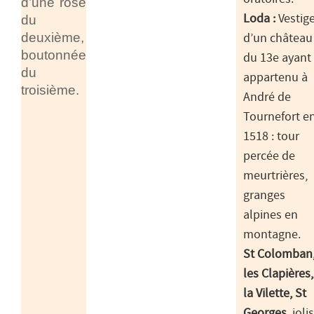
d’une rose
du
Loda :
Vestig
deuxième,
d’un château
boutonnée
du 13e ayant
du
appartenu à
troisième.
André de
Tournefort e
1518 : tour
percée de
meurtrières,
granges
alpines en
montagne.
St Colomban
les Clapières,
la Vilette, St
Georges
, jolis