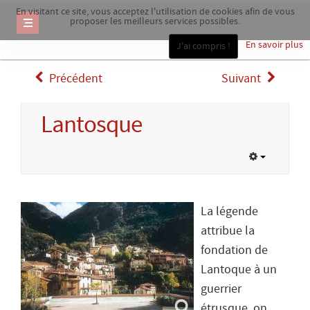
En visitant ce site, vous acceptez l'utilisation de cookies afin de vous
proposer les meilleurs services possibles.
En savoir plus
J'ai compris !
Précédent
Suivant
Lantosque
La légende
attribue la
fondation de
Lantoque à un
guerrier
étrusque, on