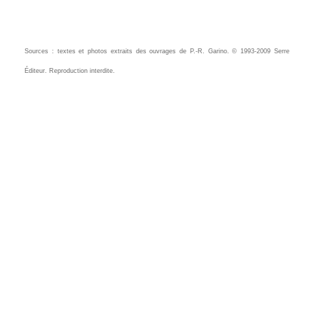
Sources : textes et photos extraits des ouvrages de P.-R. Garino. © 1993-2009 Serre
Éditeur. Reproduction interdite.