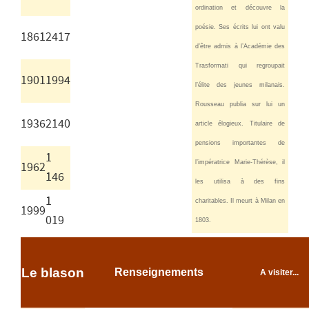
ordination et découvre la
poésie. Ses écrits lui ont valu
1861
2417
d’être admis à l’Académie des
Trasformati qui regroupait
1901
1994
l’élite des jeunes milanais.
Rousseau publia sur lui un
1936
2140
article élogieux. Titulaire de
pensions importantes de
1
l’impératrice Marie-Thérèse, il
1962
146
les utilisa à des fins
1
charitables. Il meurt à Milan en
1999
019
1803.
Le blason
Renseignements
A visiter...