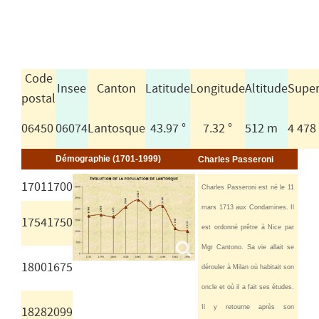
Code
Insee
Canton
Latitude
Longitude
Altitude
Super
postal
06450
06074
Lantosque
43.97 °
7.32 °
512 m
4 478
Démographie (1701-1999)
Charles Passeroni
1701
1700
Charles Passeroni est né le 11
mars 1713 aux Condamines. Il
1754
1750
est ordonné prêtre à Nice par
Mgr Cantono. Sa vie allait se
1800
1675
dérouler à Milan où habitait son
oncle et où il a fait ses études.
Il y retourne après son
1828
2099