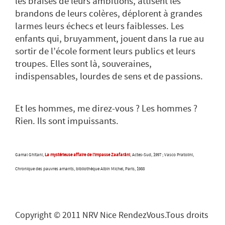
les braises de leurs ambitions, attisent les
brandons de leurs colères, déplorent à grandes
larmes leurs échecs et leurs faiblesses. Les
enfants qui, bruyamment, jouent dans la rue au
sortir de l’école forment leurs publics et leurs
troupes. Elles sont là, souveraines,
indispensables, lourdes de sens et de passions.
Et les hommes, me direz-vous ? Les hommes ?
Rien. Ils sont impuissants.
Gamal Ghitani,
La mystérieuse affaire de l'impasse Zaafarâni
, Actes-Sud, 1997 ; Vasco Pratolini,
Chronique des pauvres amants
, bibliothèque Albin Michel, Paris, 1988
Copyright © 2011 NRV Nice RendezVous.Tous droits