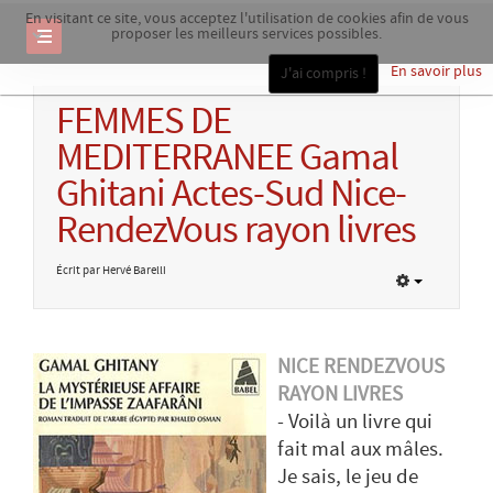
En visitant ce site, vous acceptez l'utilisation de cookies afin de vous
proposer les meilleurs services possibles.
En savoir plus
J'ai compris !
FEMMES DE
MEDITERRANEE Gamal
Ghitani Actes-Sud Nice-
RendezVous rayon livres
Écrit par Hervé Barelli
NICE RENDEZVOUS
RAYON LIVRES
- Voilà un livre qui
fait mal aux mâles.
Je sais, le jeu de