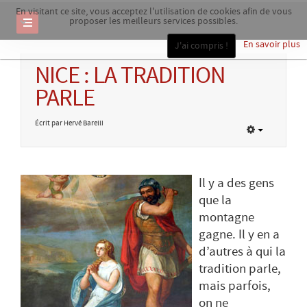
En visitant ce site, vous acceptez l'utilisation de cookies afin de vous
proposer les meilleurs services possibles.
En savoir plus
J'ai compris !
NICE : LA TRADITION
PARLE
Écrit par Hervé Barelli
Il y a des gens
que la
montagne
gagne. Il y en a
d’autres à qui la
tradition parle,
mais parfois,
on ne