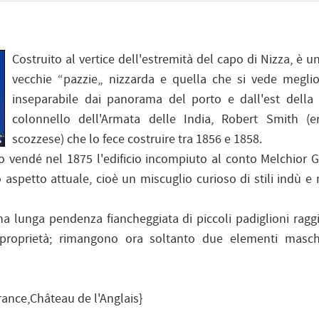
Costruito al vertice dell'estremità del capo di Nizza, è u
vecchie “pazzie„ nizzarda e quella che si vede meglio
inseparabile dai panorama del porto e dall'est della 
colonnello dell'Armata delle India, Robert Smith (e
scozzese) che lo fece costruire tra 1856 e 1858.
io vendé nel 1875 l'edificio incompiuto al conto Melchior 
o aspetto attuale, cioè un miscuglio curioso di stili indù 
a lunga pendenza fiancheggiata di piccoli padiglioni ragg
proprietà; rimangono ora soltanto due elementi masche
nce,Château de l'Anglais}