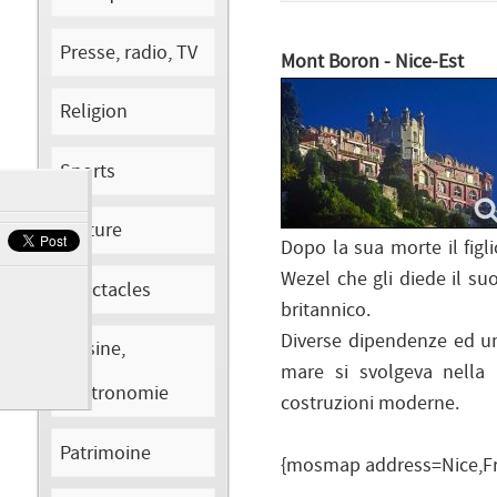
Presse, radio, TV
Mont Boron - Nice-Est
Religion
Sports
Culture
Dopo la sua morte il figl
Wezel che gli diede il su
Spectacles
britannico.
Diverse dipendenze ed un
Cuisine,
mare si svolgeva nella 
Gastronomie
costruzioni moderne.
Patrimoine
{mosmap address=Nice,Fra