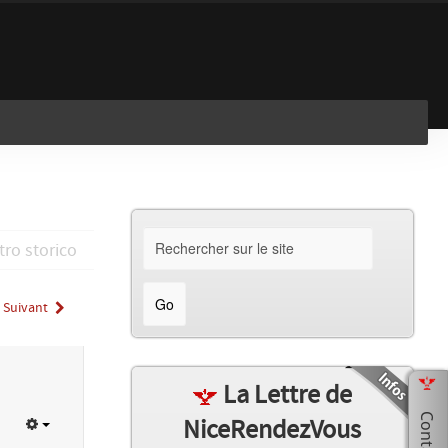
En savoir plus
J'ai compris !
tro storico
Suivant
La Lettre de
NiceRendezVous