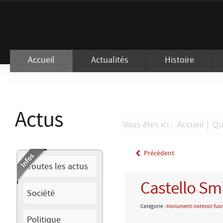
En visitant ce site, vous acceptez l
Accueil
Actualités
Histoire
Actus
Vous êtes ici :
Accueil
|
Qu
Précédent
Toutes les actus
Castello Smi
Société
Catégorie :
Monumenti notevoli fuori
Politique