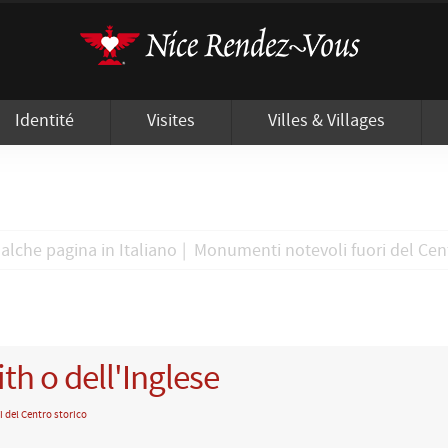
'utilisation de cookies afin de vous proposer les meilleurs services possibles.
Identité
Visites
Villes & Villages
alche pagina in Italiano
|
Monumenti notevoli fuori del Cen
th o dell'Inglese
 del Centro storico