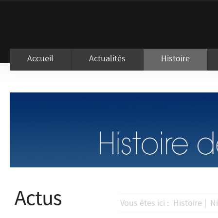
En visitant ce site, vous acceptez l
Accueil
Actualités
Histoire
Actus
Vous êtes ici :
Histoire
|
Ni