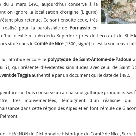
é du 3 mars 1491, aujourd’hui conservé à la
nt on ignore la localisation d’origine (Ligurie)
’étant plus retenue. Ce sont ensuite ceux, très
 réalisé pour la paroissiale de
Pornassio
en
urd’hui « exilé » à Verderio-Superiore près de Lecco et de St Mi
lors situé dans le
Comté de Nice
(1500, signé) ; c’est là son œuvre ul
 lui attribue encore le
polyptyque de Saint-Antoine-de-Padoue
85 ?), qui présente d’évidentes similitudes avec celui de Saint 
uvent de Taggia
authentifié par un document qui le date de 1482.
 peinture sur bois conserve un archaïsme gothique prononcé. Ses f
ntre, très mouvementées, témoignent d’un réalisme qui 
naissance dans cette région des Alpes et en font l’émule de Giaco
 Piémont.
uc THEVENON (in
Dictionnaire Historique du Comté de Nice, Serre E