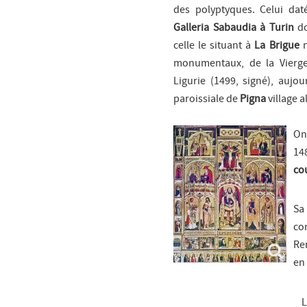
des polyptyques. Celui dat
Galleria Sabaudia à Turin
do
celle le situant à
La Brigue
n
monumentaux, de la Vierge
Ligurie (1499, signé), aujo
paroissiale de
Pigna
village a
On
14
co
Sa
co
Re
en
L