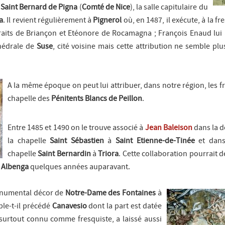
e
Saint Bernard de Pigna
(
Comté de Nice
), la salle capitulaire du
a
. Il revient régulièrement à
Pignerol
où, en 1487, il exécute, à la f
rtraits de Briançon et Etéonore de Rocamagna ; François Enaud lui
thédrale de
Suse
, cité voisine mais cette attribution ne semble plu
A la même époque on peut lui attribuer, dans notre région, les f
chapelle des
Pénitents Blancs de Peillon
.
Entre 1485 et 1490 on le trouve associé à
Jean Baleison
dans la d
la chapelle
Saint Sébastien
à
Saint Etienne-de-Tinée
et dans
chapelle
Saint Bernardin
à
Triora
. Cette collaboration pourrait d
à
Albenga
quelques années auparavant.
onumental décor de
Notre-Dame des Fontaines
à
ble-t-il précédé
Canavesio
dont la part est datée
 surtout connu comme fresquiste, a laissé aussi