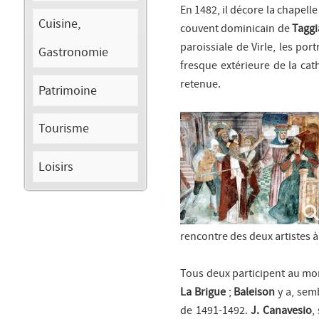
En 1482, il décore la chapell
Cuisine,
couvent dominicain de
Taggi
paroissiale de Virle, les po
Gastronomie
fresque extérieure de la ca
retenue.
Patrimoine
Tourisme
Loisirs
rencontre des deux artistes 
Tous deux participent au m
La Brigue
;
Baleison
y a, sem
de 1491-1492.
J. Canavesio
,