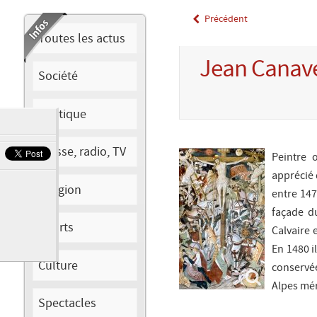
Précédent
Toutes les actus
Jean Canav
Société
Politique
Presse, radio, TV
Peintre 
apprécié 
Religion
entre 147
façade 
Sports
Calvaire 
En 1480 il
Culture
conservé
Alpes mér
Spectacles