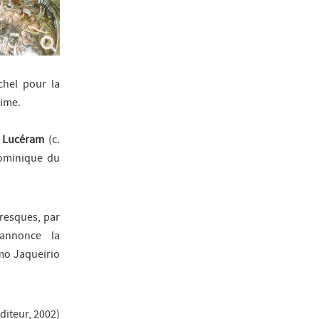
chel pour la
time.
à
Lucéram
(c.
Dominique du
resques, par
annonce la
mo Jaqueirio
diteur, 2002
)