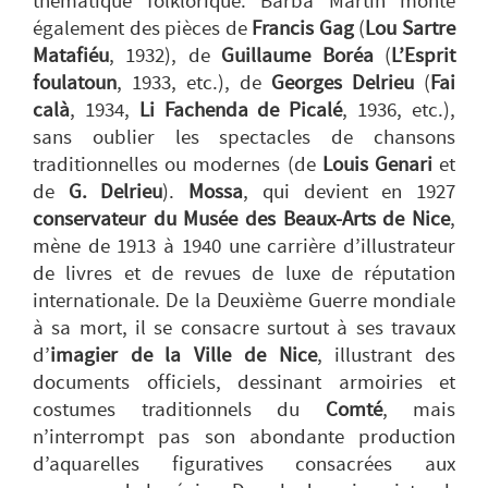
thématique folklorique. Barba Martin monte
également des pièces de
Francis Gag
(
L
ou Sartre
Matafiéu
, 1932), de
Guillaume Boréa
(
L’Esprit
foulatoun
, 1933, etc.), de
Georges Delrieu
(
Fai
calà
, 1934,
Li Fachenda de Picalé
, 1936, etc.),
sans oublier les spectacles de chansons
traditionnelles ou modernes (de
Louis Genari
et
de
G. Delrieu
).
Mossa
, qui devient en 1927
conservateur du Musée des Beaux-Arts de Nice
,
mène de 1913 à 1940 une carrière d’illustrateur
de livres et de revues de luxe de réputation
internationale. De la Deuxième Guerre mondiale
à sa mort, il se consacre surtout à ses travaux
d’
imagier de la Ville de Nice
, illustrant des
documents officiels, dessinant armoiries et
costumes traditionnels du
Comté
, mais
n’interrompt pas son abondante production
d’aquarelles figuratives consacrées aux