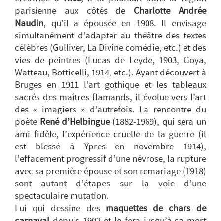
parisienne aux côtés de
Charlotte Andrée
Naudin
, qu’il a épousée en 1908. Il envisage
simultanément d’adapter au théâtre des textes
célèbres (Gulliver, La Divine comédie, etc.) et des
vies de peintres (Lucas de Leyde, 1903, Goya,
Watteau, Botticelli, 1914, etc.). Ayant découvert à
Bruges en 1911 l’art gothique et les tableaux
sacrés des maîtres flamands, il évolue vers l’art
des « imagiers » d’autrefois. La rencontre du
poète
René d’Helbingue
(1882-1969), qui sera un
ami fidèle, l’expérience cruelle de la guerre (il
est blessé à Ypres en novembre 1914),
l’effacement progressif d’une névrose, la rupture
avec sa première épouse et son remariage (1918)
sont autant d’étapes sur la voie d’une
spectaculaire mutation.
Lui qui dessine des
maquettes de chars de
carnaval
depuis 1902 et le fera jusqu’à sa mort