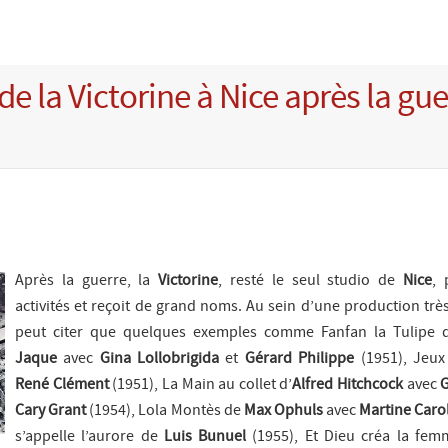
de la Victorine à Nice après la gue
Après la guerre, la
Victorine
, resté le seul studio de
Nice
, 
activités et reçoit de grand noms. Au sein d’une production trè
peut citer que quelques exemples comme
Fanfan la Tulipe
Jaque
avec
Gina Lollobrigida
et
Gérard Philippe
(1951),
Jeux 
René Clément
(1951),
La Main au collet
d’
Alfred Hitchcock
avec
G
Cary Grant
(1954),
Lola Montès
de
Max Ophuls
avec
Martine Caro
s’appelle l’aurore
de
Luis Bunuel
(1955),
Et Dieu créa la fem