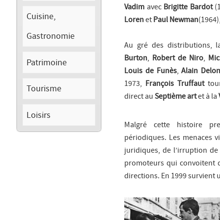
Vadim
avec
Brigitte Bardot
(
Cuisine,
Loren
et
Paul Newman
(1964)
Gastronomie
Au gré des distributions, 
Burton
,
Robert de Niro
,
Mic
Patrimoine
Louis de Funès
,
Alain Delo
1973,
François Truffaut
tou
Tourisme
direct au
Septième art
et à la
Loisirs
Malgré cette histoire pr
périodiques. Les menaces vie
juridiques, de l’irruption de
promoteurs qui convoitent 
directions. En 1999 survient 