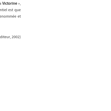
la
Victorine
»,
entiel est que
a renommée et
diteur, 2002
)