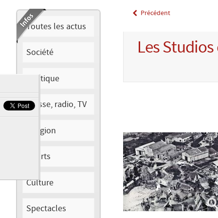
Précédent
Toutes les actus
Les Studios 
Société
Politique
Presse, radio, TV
Religion
Sports
Culture
Spectacles