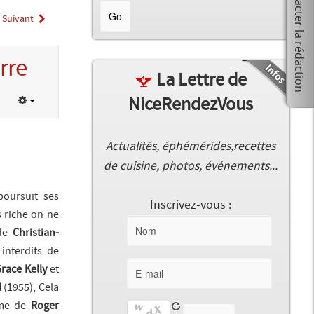
Suivant
rre
La Lettre de
NiceRendezVous
Actualités, éphémérides,recettes
de cuisine, photos, événements...
poursuit ses
Inscrivez-vous :
s riche on ne
de
Christian-
interdits
de
race Kelly
et
l
(1955),
Cela
me
de
Roger