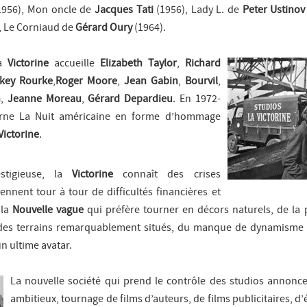
1956),
Mon oncle
de
Jacques Tati
(1956),
Lady L.
de
Peter Ustinov
,
Le Corniaud
de
Gérard Oury
(1964).
la
Victorine
accueille
Elizabeth Taylor
,
Richard
key Rourke
,
Roger Moore
,
Jean Gabin
,
Bourvil
,
n
,
Jeanne Moreau
,
Gérard Depardieu
. En 1972-
rne
La Nuit américaine
en forme d’hommage
Victorine
.
estigieuse, la
Victorine
connaît des crises
nnent tour à tour de difficultés financières et
 la
Nouvelle vague
qui préfère tourner en décors naturels, de la 
des terrains remarquablement situés, du manque de dynamisme 
un ultime avatar.
La nouvelle société qui prend le contrôle des studios annonce
ambitieux, tournage de films d’auteurs, de films publicitaires, d