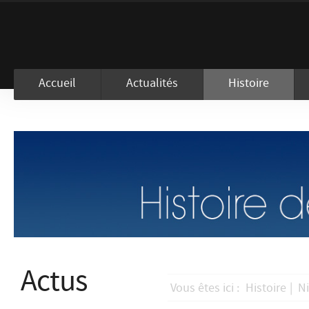
En visitant ce site, vous acceptez l
Accueil
Actualités
Histoire
Actus
Vous êtes ici :
Histoire
|
Ni