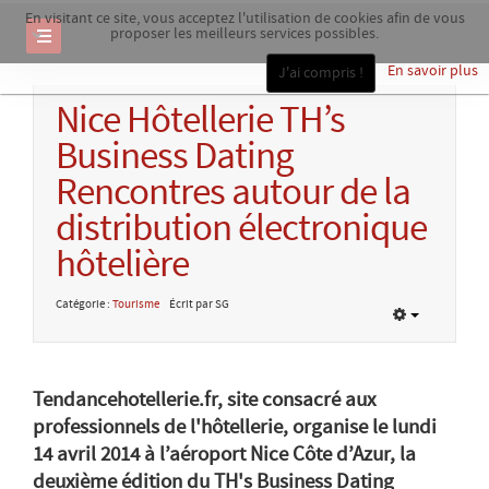
En visitant ce site, vous acceptez l'utilisation de cookies afin de vous
proposer les meilleurs services possibles.
En savoir plus
J'ai compris !
Nice Hôtellerie TH’s
Business Dating
Rencontres autour de la
distribution électronique
hôtelière
Catégorie :
Tourisme
Écrit par SG
Tendancehotellerie.fr, site consacré aux
professionnels de l'hôtellerie, organise le lundi
14 avril 2014 à l’aéroport Nice Côte d’Azur, la
deuxième édition du TH's Business Dating