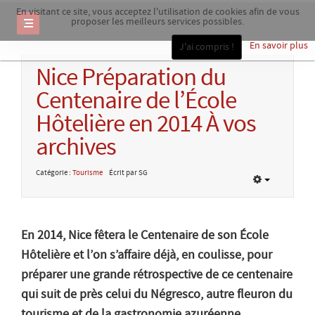
En visitant ce site, vous acceptez l'utilisation de cookies afin de vous
proposer les meilleurs services possibles.
En savoir plus
J'ai compris !
Nice Préparation du
Centenaire de l’École
Hôtelière en 2014 À vos
archives
Catégorie :
Tourisme
Écrit par SG
En 2014, Nice fêtera le Centenaire de son École
Hôtelière et l’on s’affaire déjà, en coulisse, pour
préparer une grande rétrospective de ce centenaire
qui suit de près celui du Négresco, autre fleuron du
tourisme et de la gastronomie azuréenne.