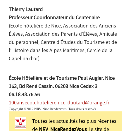
Thierry Lautard
Professeur Coordonnateur du Centenaire
(Ecole hôtelière de Nice, Association des Anciens
Élèves, Association des Parents d’Élèves, Amicale
du personnel, Centre d’Études du Tourisme et de
l’Histoire dans les Alpes Maritimes, Cercle de la
Capelina d’or)
École Hôtelière et de Tourisme Paul Augier. Nice
163, Bd René Cassin. 06203 Nice Cedex 3
06.18.48.76.56
-
100ansecolehotelierenice-tlautard@orange.fr
Copyright ©2012 NRV Nice Rendezvous. Tous droits réservés.
Toutes les actualités les plus récentes
de
NRV
,
NiceRendezVous
, le site de