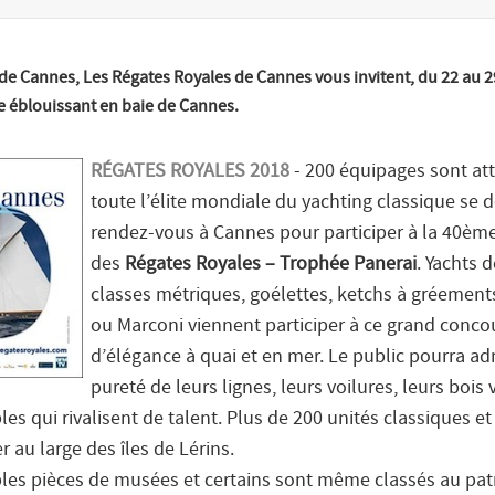
 de Cannes, Les Régates Royales de Cannes vous invitent, du 22 au 
le éblouissant en baie de Cannes.
RÉGATES ROYALES 2018
- 200 équipages sont at
toute l’élite mondiale du yachting classique se 
rendez-vous à Cannes pour participer à la 40ème
des
Régates Royales – Trophée Panerai
. Yachts d
classes métriques, goélettes, ketchs à gréement
ou Marconi viennent participer à ce grand conco
d’élégance à quai et en mer. Le public pourra ad
pureté de leurs lignes, leurs voilures, leurs bois 
es qui rivalisent de talent. Plus de 200 unités classiques e
 au large des îles de Lérins.
bles pièces de musées et certains sont même classés au pa