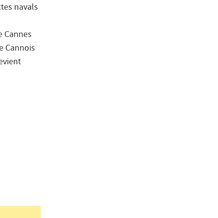
ctes navals
de Cannes
le Cannois
evient