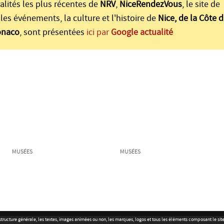
alités les plus récentes de
NRV
,
NiceRendezVous
, le site de
les événements, la culture et l'histoire de
Nice, de la Côte d
onaco
, sont présentées
ici par
Google actualité
MUSÉES
MUSÉES
r la structure générale, les textes, images animées ou non, les marques, logos et tous les éléments composant le s