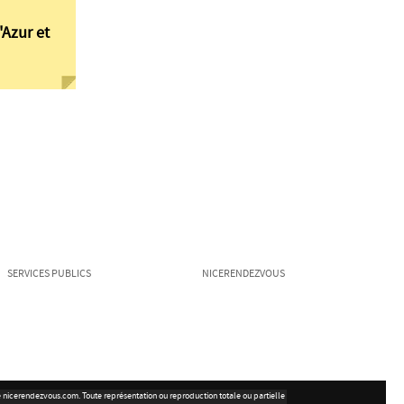
'Azur et
SERVICES PUBLICS
NICERENDEZVOUS
ite nicerendezvous.com. Toute représentation ou reproduction totale ou partielle