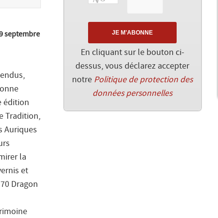
29 septembre
En cliquant sur le bouton ci-
dessus, vous déclarez accepter
tendus,
notre
Politique de protection des
donne
données personnelles
 édition
e Tradition,
s Auriques
urs
mirer la
vernis et
t 70 Dragon
trimoine