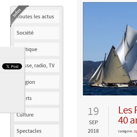
Toutes les actus
Société
Politique
Presse, radio, TV
Religion
Sports
Les 
19
Culture
40 a
SEP
Spectacles
2018
Catégorie :
S