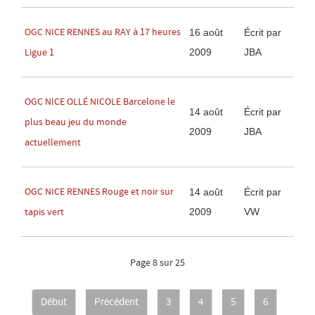
OGC NICE RENNES au RAY à 17 heures
16 août
Écrit par
2009
JBA
Ligue 1
OGC NICE OLLÉ NICOLE Barcelone le
14 août
Écrit par
plus beau jeu du monde
2009
JBA
actuellement
OGC NICE RENNES Rouge et noir sur
14 août
Écrit par
2009
VW
tapis vert
Page 8 sur 25
Début
Précédent
3
4
5
6