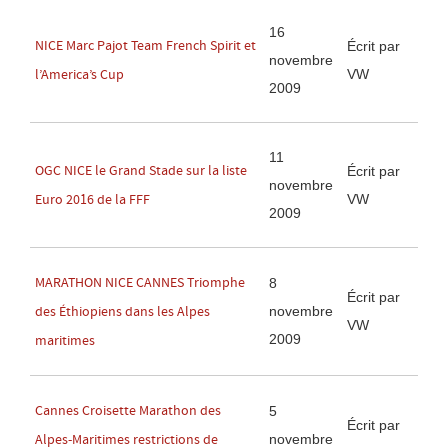
16
NICE Marc Pajot Team French Spirit et
Écrit par
novembre
VW
l’America’s Cup
2009
11
OGC NICE le Grand Stade sur la liste
Écrit par
novembre
VW
Euro 2016 de la FFF
2009
MARATHON NICE CANNES Triomphe
8
Écrit par
novembre
des Éthiopiens dans les Alpes
VW
2009
maritimes
Cannes Croisette Marathon des
5
Écrit par
novembre
Alpes-Maritimes restrictions de