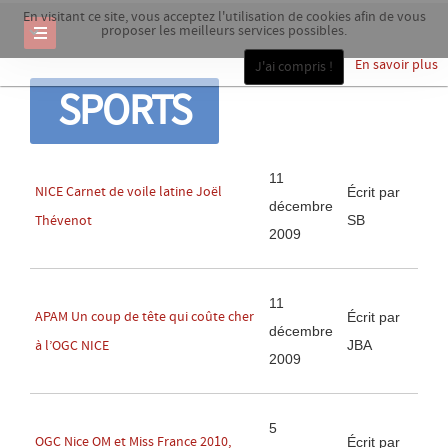
En visitant ce site, vous acceptez l'utilisation de cookies afin de vous
proposer les meilleurs services possibles.
En savoir plus
J'ai compris !
SPORTS
11
NICE Carnet de voile latine Joël
Écrit par
décembre
SB
Thévenot
2009
11
APAM Un coup de tête qui coûte cher
Écrit par
décembre
JBA
à l’OGC NICE
2009
5
OGC Nice OM et Miss France 2010,
Écrit par