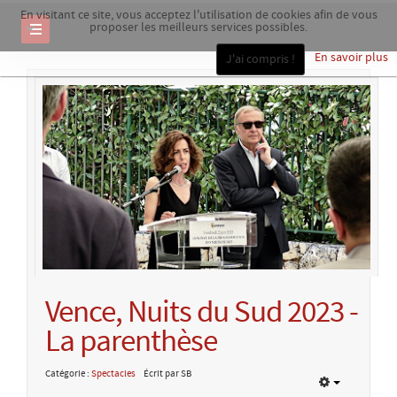
En visitant ce site, vous acceptez l'utilisation de cookies afin de vous
proposer les meilleurs services possibles.
En savoir plus
J'ai compris !
Vence, Nuits du Sud 2023 -
La parenthèse
Catégorie :
Spectacles
Écrit par SB