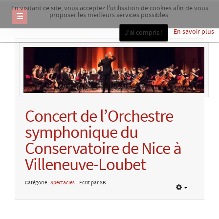
En visitant ce site, vous acceptez l'utilisation de cookies afin de vous
proposer les meilleurs services possibles.
En savoir plus
J'ai compris !
Concert de l’Orchestre
symphonique du
Conservatoire de Nice à
Villeneuve-Loubet
Catégorie :
Spectacles
Écrit par SB