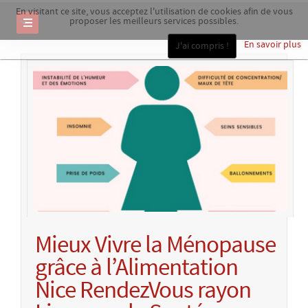
En visitant ce site, vous acceptez l'utilisation de cookies afin de vous
proposer les meilleurs services possibles.
En savoir plus
J'ai compris !
Mieux Vivre la Ménopause
grâce à l’Alimentation
Nice RendezVous rayon