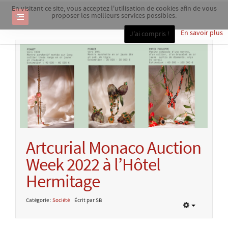
En visitant ce site, vous acceptez l'utilisation de cookies afin de vous
proposer les meilleurs services possibles.
En savoir plus
J'ai compris !
Artcurial Monaco Auction
Week 2022 à l’Hôtel
Hermitage
Catégorie :
Société
Écrit par SB