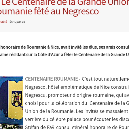
 Le Centenaire de la Grande Unio
oumanie fêté au Negresco
ciété
Écrit par SB
 honoraire de Roumanie à Nice, avait invité les élus, ses amis consul
ne résidant sur la Côte d’Azur a fêter le Centenaire de la Grande U
CENTENAIRE ROUMANIE
- C’est tout naturellem
Negresco, hôtel emblématique de Nice construi
Negrescu, promoteur d'origine roumaine, qui av
choisi pour la célébration du Centenaire de la 
Union de la Roumanie. Les invités se massaient
verrière du célèbre palace pour écouter les dis
Stéfan de Faÿ, consul général honoraire de Rou