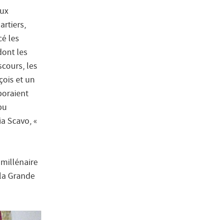
aux
artiers,
cé les
dont les
scours, les
çois et un
boraient
pu
ia Scavo, «
 millénaire
 la Grande