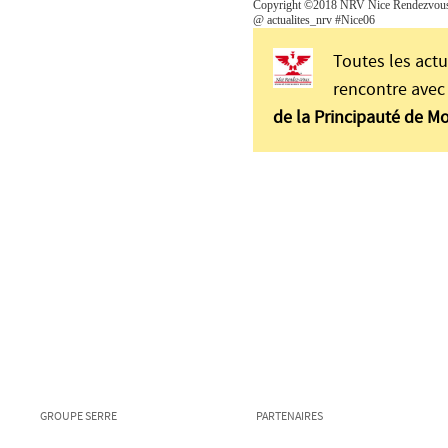
Copyright ©2018 NRV Nice Rendezvous. 
@ actualites_nrv #Nice06
Toutes les actu
rencontre avec 
de la Principauté de M
GROUPE SERRE
PARTENAIRES