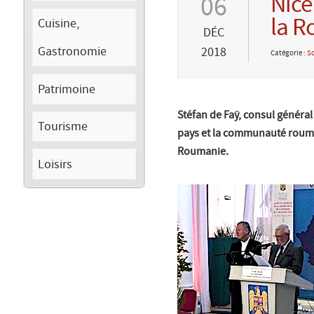
Nice
06
la R
Cuisine,
DÉC
Gastronomie
2018
Catégorie :
So
Patrimoine
Stéfan de Faÿ, consul général
Tourisme
pays et la communauté roumai
Roumanie.
Loisirs