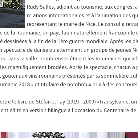
Rudy Salles, adjoint au tourisme, aux congrès, 
relations internationales et à l’animation des qu
représentant le maire de Nice. Le consul a retra
ire de la Roumanie, un pays latin naturellement francophile 
té dessinées à la fin de la 1ère guerre mondiale. Après les di
 un spectacle de danse où alternaient un groupe de jeunes Ni
s. Dans la salle, nombreuses étaient les Roumaines qui ar
lles magnifiquement brodées. Après le spectacle, chacun a 
et goûter aux vins roumains présentés par la sommelière Jul
umanie 2018 » et titulaire de nombreux prix à des concours
ttre le livre de Stéfan J. Fay (1919 - 2009) «Transylvanie, un
ent édité en version bilingue à l’occasion du Centenaire de