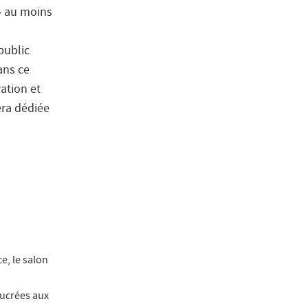
» au moins
public
ans ce
ation et
era dédiée
e, le salon
sucrées aux