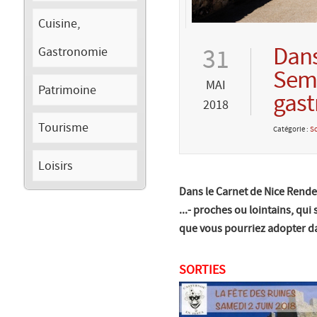
Cuisine,
Dans
31
Gastronomie
Sema
MAI
Patrimoine
gast
2018
Tourisme
Catégorie :
So
Loisirs
Dans le Carnet de Nice Rende
...- proches ou lointains, qu
que vous pourriez adopter d
SORTIES