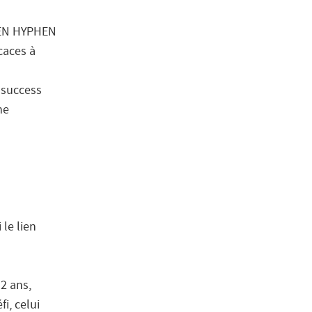
PHEN HYPHEN
caces à
 success
ne
 le lien
 2 ans,
i, celui