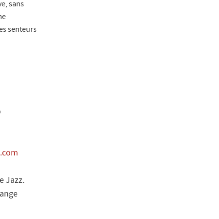
ve, sans
me
des senteurs
p
a.com
e Jazz.
lange