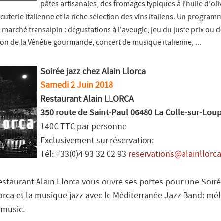
pâtes artisanales, des fromages typiques à l’huile d’oli
cuterie italienne et la riche sélection des vins italiens. Un program
arché transalpin : dégustations à l'aveugle, jeu du juste prix ou 
ion de la Vénétie gourmande, concert de musique italienne, ...
Soirée jazz chez Alain Llorca
Samedi 2 Juin 2018
Restaurant Alain LLORCA
350 route de Saint-Paul 06480 La Colle-sur-Lou
140€ TTC par personne
Exclusivement sur réservation:
Tél: +33(0)4 93 32 02 93
reservations@alainllorc
estaurant Alain Llorca vous ouvre ses portes pour une Soiré
orca et la musique jazz avec le Méditerranée Jazz Band: mé
 music.