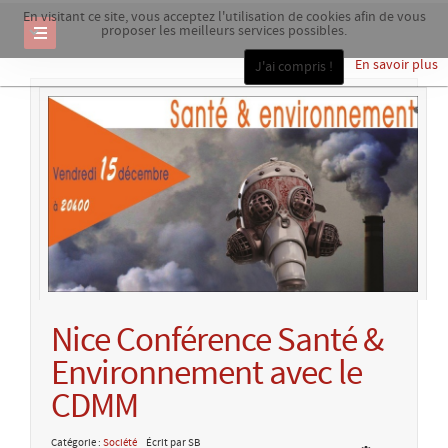
En visitant ce site, vous acceptez l'utilisation de cookies afin de vous
proposer les meilleurs services possibles.
En savoir plus
J'ai compris !
Nice Conférence Santé &
Environnement avec le
CDMM
Catégorie :
Société
Écrit par SB