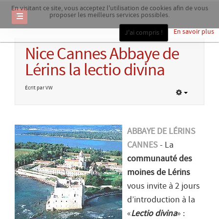
En visitant ce site, vous acceptez l'utilisation de cookies afin de vous
proposer les meilleurs services possibles.
En savoir plus
J'ai compris !
Nice Cannes Abbaye de
Lérins la lectio divina
Écrit par VW
ABBAYE DE LÉRINS
CANNES
- La
communauté des
moines de Lérins
vous invite à 2 jours
d’introduction à la
«
Lectio divina
» :