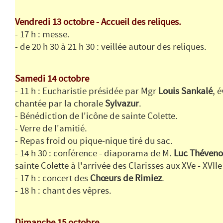
Vendredi 13 octobre - Accueil des reliques.
- 17 h : messe.
- de 20 h 30 à 21 h 30 : veillée autour des reliques.
Samedi 14 octobre
- 11 h : Eucharistie présidée par Mgr
Louis Sankalé
, 
chantée par la chorale
Sylvazur
.
- Bénédiction de l'icône de sainte Colette.
- Verre de l'amitié.
- Repas froid ou pique-nique tiré du sac.
- 14 h 30 : conférence - diaporama de M.
Luc Théven
sainte Colette à l'arrivée des Clarisses aux XVe - XVIIe 
- 17 h : concert des
Chœurs de Rimiez
.
- 18 h : chant des vêpres.
Dimanche 15 octobre