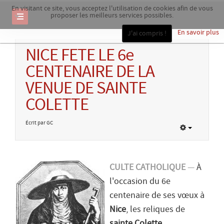
En visitant ce site, vous acceptez l'utilisation de cookies afin de vous
proposer les meilleurs services possibles.
En savoir plus
J'ai compris !
NICE FETE LE 6e
CENTENAIRE DE LA
VENUE DE SAINTE
COLETTE
Écrit par GC
CULTE CATHOLIQUE
—
À
l'occasion du 6e
centenaire de ses vœux à
Nice
, les reliques de
sainte Colette
,