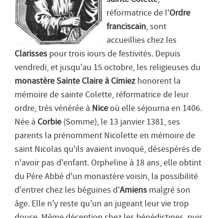
réformatrice de l'
Ordre
franciscain
, sont
accueillies chez les
Clarisses
pour trois iours de festivités. Depuis
vendredi, et jusqu'au 15 octobre, les religieuses du
monastère Sainte Claire à Cimiez
honorent la
mémoire de sainte Colette, réformatrice de leur
ordre, très vénérée à
Nice
où elle séjourna en 1406.
Née à
Corbie
(Somme), le 13 janvier 1381, ses
parents la prénomment Nicolette en mémoire de
saint Nicolas qu'ils avaient invoqué, désespérés de
n'avoir pas d'enfant. Orpheline à 18 ans, elle obtint
du Père Abbé d'un monastère voisin, la possibilité
d'entrer chez les béguines d'
Amiens
malgré son
âge. Elle n'y reste qu'un an jugeant leur vie trop
douce. Même déception chez les bénédictines, puis