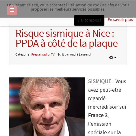
En visitant ce site, vous acceptez l'utilisation de cookies afin de vous
proposer les meilleurs services possibles.
En savoir plus
J'ai compris !
Risque sismique à Nice :
PPDA à côté de la plaque
Catégorie :
Presse, radio, TV
Écrit par André Laurenti
SISMIQUE
- Vous
avez peut-être
regardé
mercredi soir sur
France 3
,
l'émission
spéciale sur la