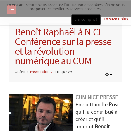
En visitant ce site, vous acceptez l'utilisation de cookies afin de vous
proposer les meilleurs services possibles.
En savoir plus
J'ai compris !
Benoît Raphaël à NICE
Conférence sur la presse
et la révolution
numérique au CUM
Catégorie :
Presse, radio, TV
Écrit par VW
CUM NICE PRESSE
-
En quittant
Le Post
qu’il a contribué à
créer et qu’il
animait
Benoît