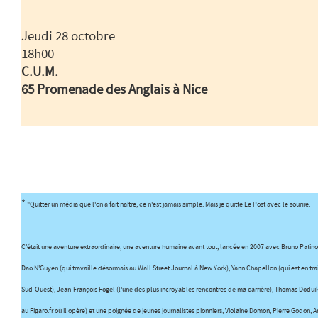
Jeudi 28 octobre
18h00
C.U.M.
65 Promenade des Anglais à Nice
*
"Quitter un média que l'on a fait naître, ce n'est jamais simple. Mais je quitte Le Post avec le sourire.
C'était une aventure extraordinaire, une aventure humaine avant tout, lancée en 2007 avec Bruno Patino,
Dao N'Guyen (qui travaille désormais au Wall Street Journal à New York), Yann Chapellon (qui est en tr
Sud-Ouest), Jean-François Fogel (l'une des plus incroyables rencontres de ma carrière), Thomas Doduik
au Figaro.fr où il opère) et une poignée de jeunes journalistes pionniers, Violaine Domon, Pierre Godon, 