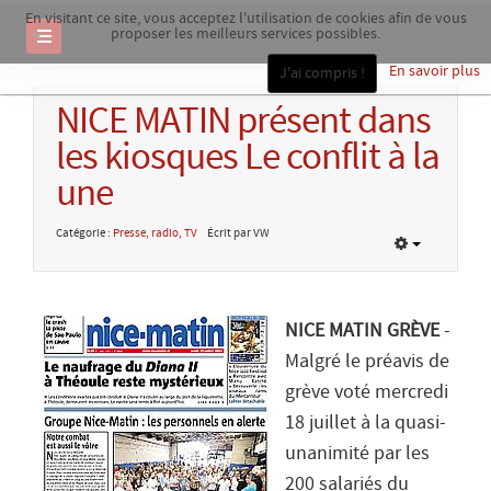
En visitant ce site, vous acceptez l'utilisation de cookies afin de vous
proposer les meilleurs services possibles.
En savoir plus
J'ai compris !
NICE MATIN présent dans
les kiosques Le conflit à la
une
Catégorie :
Presse, radio, TV
Écrit par VW
NICE MATIN GRÈVE
-
Malgré le préavis de
grève voté mercredi
18 juillet à la quasi-
unanimité par les
200 salariés du