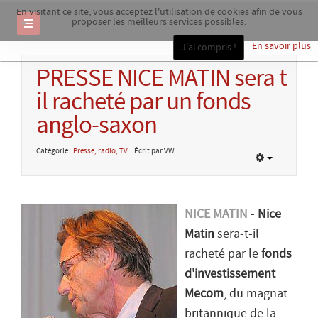
En visitant ce site, vous acceptez l'utilisation de cookies afin de vous
proposer les meilleurs services possibles.
En savoir plus
J'ai compris !
PRESSE NICE MATIN sera t
il racheté par un fonds
anglo-saxon
Catégorie :
Presse, radio, TV
Écrit par VW
NICE MATIN
-
Nice
Matin
sera-t-il
racheté par le
fonds
d'investissement
Mecom
, du magnat
britannique de la