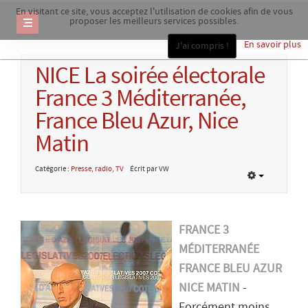
En visitant ce site, vous acceptez l'utilisation de cookies afin de vous
proposer les meilleurs services possibles.
En savoir plus
J'ai compris !
NICE La soirée électorale
France 3 Méditerranée,
France Bleu Azur, Nice
Matin
Catégorie :
Presse, radio, TV
Écrit par VW
FRANCE 3
MÉDITERRANÉE
FRANCE BLEU AZUR
NICE MATIN
-
Forcément moins