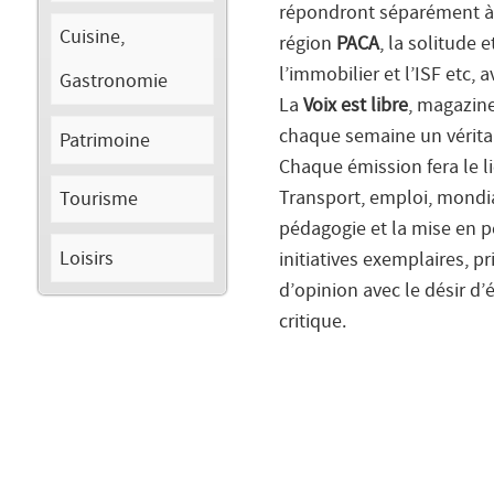
répondront séparément à q
Cuisine,
région
PACA
, la solitude
l’immobilier et l’ISF etc, 
Gastronomie
La
Voix est libre
, magazin
chaque semaine un véritab
Patrimoine
Chaque émission fera le lie
Tourisme
Transport, emploi, mondia
pédagogie et la mise en p
Loisirs
initiatives exemplaires, p
d’opinion avec le désir d’é
critique.