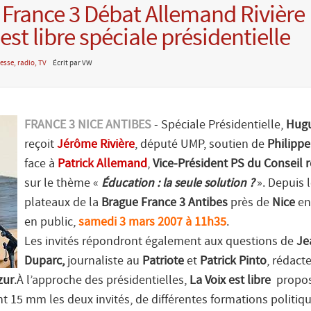
 France 3 Débat Allemand Rivière
 est libre spéciale présidentielle
esse, radio, TV
Écrit par VW
FRANCE 3 NICE ANTIBES
- Spéciale Présidentielle,
Hugu
reçoit
Jérôme Rivière
, député UMP, soutien de
Philippe 
face à
Patrick Allemand
,
Vice-Président PS du Conseil 
sur le thème «
Éducation : la seule solution ?
». Depuis 
plateaux de la
Brague France 3 Antibes
près de
Nice
en 
en public,
samedi 3 mars 2007 à 11h35
.
Les invités répondront également aux questions de
Je
Duparc,
journaliste au
Patriote
et
Patrick Pinto
, rédact
zur
.À l’approche des présidentielles,
La Voix est libre
propos
t 15 mm les deux invités, de différentes formations politiqu