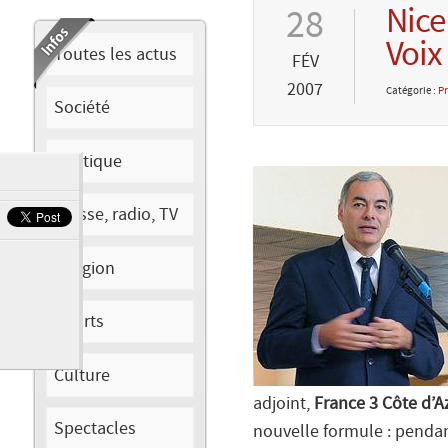
Nice
28
Voix
Toutes les actus
FÉV
2007
Catégorie :
Pr
Société
Politique
Presse, radio, TV
Religion
Sports
Culture
adjoint,
France 3 Côte d’A
Spectacles
nouvelle formule : pendan