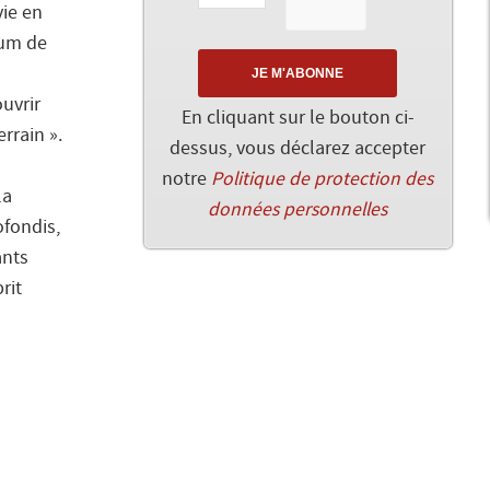
vie en
oum de
ouvrir
En cliquant sur le bouton ci-
rrain ».
dessus, vous déclarez accepter
notre
Politique de protection des
la
données personnelles
ofondis,
ants
rit