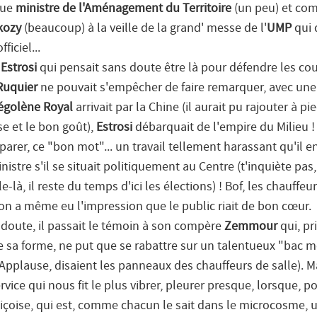
que
ministre de l'Aménagement du Territoire
(un peu) et com
kozy
(beaucoup) à la veille de la grand' messe de l'
UMP
qui 
iciel...
 Estrosi
qui pensait sans doute être là pour défendre les co
Ruquier
ne pouvait s'empêcher de faire remarquer, avec une 
égolène Royal
arrivait par la Chine (il aurait pu rajouter à pie
se et le bon goût),
Estrosi
débarquait de l'empire du Milieu ! 
parer, ce "bon mot"... un travail tellement harassant qu'il
stre s'il se situait politiquement au Centre (t'inquiète pas,
le-là, il reste du temps d'ici les élections) ! Bof, les chauffeu
: on a même eu l'impression que le public riait de bon cœur.
s doute, il passait le témoin à son compère
Zemmour
qui, pr
 sa forme, ne put que se rabattre sur un talentueux "bac m
 (Applause, disaient les panneaux des chauffeurs de salle). Ma
vice qui nous fit le plus vibrer, pleurer presque, lorsque, po
içoise, qui est, comme chacun le sait dans le microcosme, 