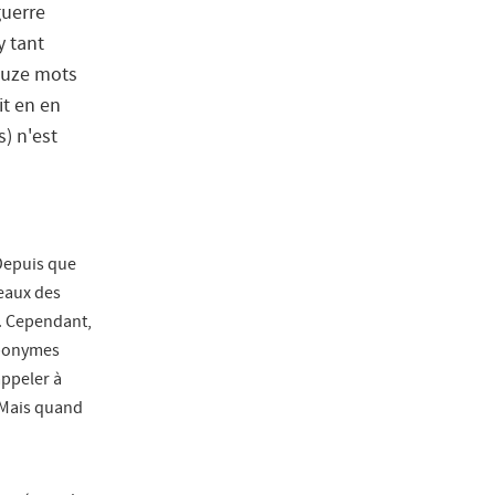
guerre
y tant
douze mots
it en en
s) n'est
a
 Depuis que
teaux des
e. Cependant,
oponymes
ppeler à
. Mais quand