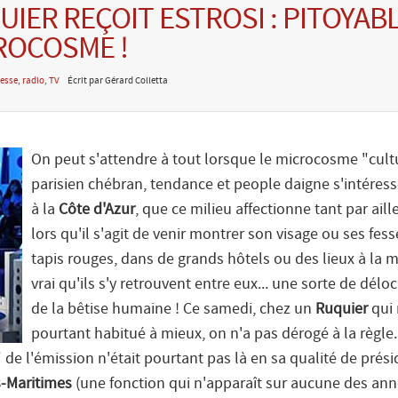
UIER REÇOIT ESTROSI : PITOYAB
ROCOSME !
esse, radio, TV
Écrit par Gérard Colletta
On peut s'attendre à tout lorsque le microcosme "cult
parisien chébran, tendance et people daigne s'intéres
à la
Côte d'Azur
, que ce milieu affectionne tant par aill
lors qu'il s'agit de venir montrer son visage ou ses fes
tapis rouges, dans de grands hôtels ou des lieux à la m
vrai qu'ils s'y retrouvent entre eux... une sorte de déloc
de la bêtise humaine ! Ce samedi, chez un
Ruquier
qui 
pourtant habitué à mieux, on n'a pas dérogé à la règle
e" de l'émission n'était pourtant pas là en sa qualité de prés
s-Maritimes
(une fonction qui n'apparaît sur aucune des an