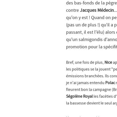
des bas-fonds de la pègre
contre
Jacques Médecin
.
qu'on y est ! Quand on pe
(pas un de plus !) qu'il a
passant, il est l'élu) alor
qu'un salmigondis d'annonc
promotion pour la spécifité
Bref, une fois de plus,
Nice
ap
les politiques se la jouent 
émissions branchées. Ils con
je n'ai jamais entendu
Polac
r
fleurent bon la campagne (Bru
Ségolène Royal
les facéties 
la bassesse devient le seul ar