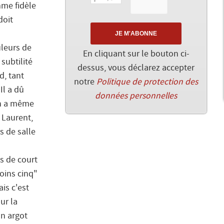
me fidèle
doit
uleurs de
En cliquant sur le bouton ci-
subtilité
dessus, vous déclarez accepter
d, tant
notre
Politique de protection des
Il a dû
données personnelles
 en a même
 Laurent,
rs de salle
is de court
oins cinq"
is c'est
ur la
un argot