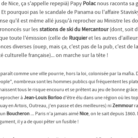
 de Nice, ça s'appelle
repepià
) Papy
Polac
nous raconta sa 
.. Et pourquoi pas le scandale de Panama ou l'affaire Stavisk
nse qu'il est même allé jusqu'à reprocher au Ministre les 
 prononcés sur les
stations de ski du Mercantour
(dont, soit d
s que toute l'émission (celle de
Ruquier
et les autres d'ailleur
es diverses (ouep, mais ça, c'est pas de la pub, c'est de l
 culturelle française)... on marche sur la tête !
paraît comme une ville pourrie, hors la loi, colonisée par la mafia.
"people", nombreux sont les hommes publics qui fréquentent les pla
naissent tous le risque encouru et se prêtent au jeu de bonne grâc
eprocher à
Jean-Louis Borloo
d'être élu dans une région où les t
ay en Artois, Outreau, j'en passe et des meilleures) ni
Zemmour
ra
d'un
Boucheron
... Paris n'a jamais aimé
Nice
, on le sait depuis 1860
gument, il y a de quoi pêter un fusible !