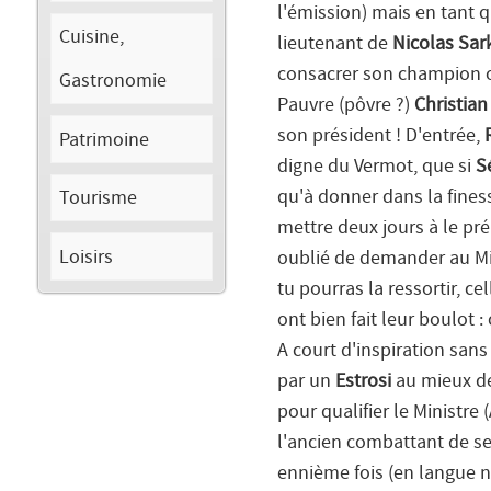
l'émission) mais en tant 
Cuisine,
lieutenant de
Nicolas Sar
consacrer son champion off
Gastronomie
Pauvre (pôvre ?)
Christian
son président ! D'entrée,
Patrimoine
digne du Vermot, que si
S
Tourisme
qu'à donner dans la fines
mettre deux jours à le pré
Loisirs
oublié de demander au Mini
tu pourras la ressortir, cel
ont bien fait leur boulot 
A court d'inspiration san
par un
Estrosi
au mieux de
pour qualifier le Ministre
l'ancien combattant de ser
ennième fois (en langue n