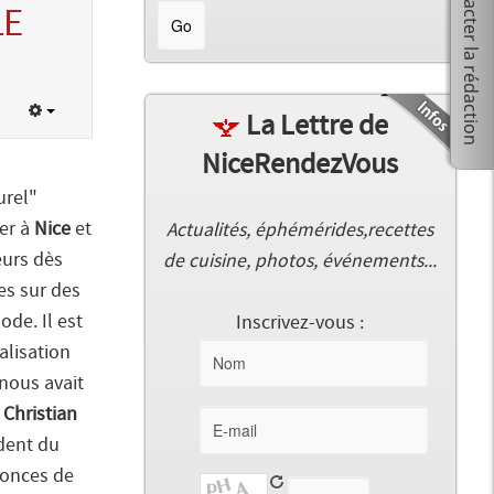
LE
La Lettre de
NiceRendezVous
urel"
ser à
Nice
et
Actualités, éphémérides,recettes
eurs dès
de cuisine, photos, événements...
ses sur des
ode. Il est
Inscrivez-vous :
alisation
nous avait
.
Christian
ident du
nonces de