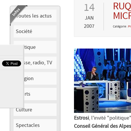
RUQ
14
MIC
Toutes les actus
JAN
2007
Catégorie :
Pr
Société
Politique
Presse, radio, TV
Religion
Sports
Culture
Estrosi
, l'invité "politiqu
Spectacles
Conseil Général des Alpe