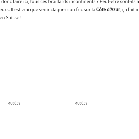
donc faire ici, tous ces braillards incontinents ? Peut-être sont-ils a
eurs. Il est vrai que venir claquer son fric sur la
Côte d'Azur
, ça fait
en Suisse !
MUSÉES
MUSÉES