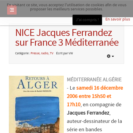
En visitant ce site, vous acceptez l'utilisation de cookies afin de vous
proposer les meilleurs services possibles.
En savoir plus
J'ai compris !
NICE Jacques Ferrandez
sur France 3 Méditerranée
Catégorie :
Presse, radio, TV
Écrit par VW
MÉDITERRANÉE ALGÉRIE
- Le
samedi 16 décembre
2006 entre 15h50 et
17h10
, en compagnie de
Jacques Ferrandez
,
auteur-dessinateur de la
série en bandes