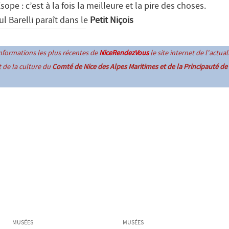
ope : c’est à la fois la meilleure et la pire des choses.
ul Barelli paraît dans le
Petit Niçois
informations les plus récentes de
NiceRendezVous
le site internet de l'actual
et de la culture du
Comté de Nice des Alpes Maritimes et de la Principauté d
MUSÉES
MUSÉES