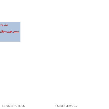
ité de
e Monaco
sont
SERVICES PUBLICS
NICERENDEZVOUS