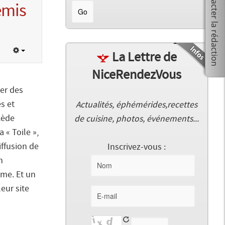
emis
La Lettre de
NiceRendezVous
ver des
s et
Actualités, éphémérides,recettes
cède
de cuisine, photos, événements...
 « Toile »,
iffusion de
Inscrivez-vous :
n
sme. Et un
eur site