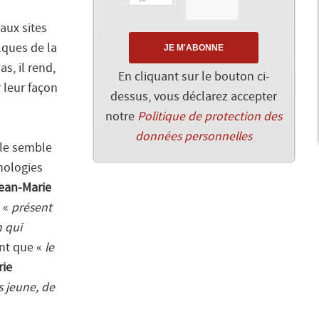
aux sites
lques de la
s, il rend,
En cliquant sur le bouton ci-
 leur façon
dessus, vous déclarez accepter
notre
Politique de protection des
données personnelles
lle semble
nologies
ean-Marie
e «
présent
n qui
ant que «
le
rie
 jeune, de