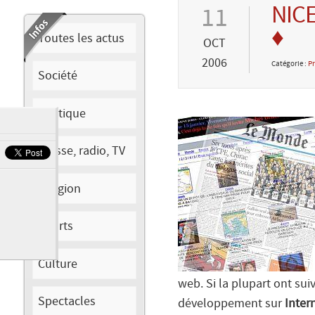
NICE
11
♦
Toutes les actus
OCT
2006
Catégorie :
Pr
Société
Politique
Presse, radio, TV
Religion
Sports
Culture
web. Si la plupart ont su
Spectacles
développement sur
Inter