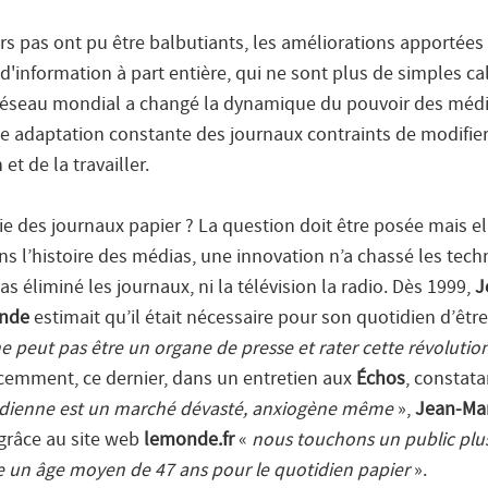
rs pas ont pu être balbutiants, les améliorations apportées 
 d'information à part entière, qui ne sont plus de simples ca
e réseau mondial a changé la dynamique du pouvoir des média
e adaptation constante des journaux contraints de modifier
et de la travailler.
ie des journaux papier ? La question doit être posée mais e
s l’histoire des médias, une innovation n’a chassé les tech
as éliminé les journaux, ni la télévision la radio. Dès 1999,
J
nde
estimait qu’il était nécessaire pour son quotidien d’êtr
e peut pas être un organe de presse et rater cette révolutio
cemment, ce dernier, dans un entretien aux
Échos
, constat
idienne est un marché dévasté, anxiogène même
»,
Jean-Ma
 grâce au site web
lemonde.fr
«
nous touchons un public plus
 un âge moyen de 47 ans pour le quotidien papier
».