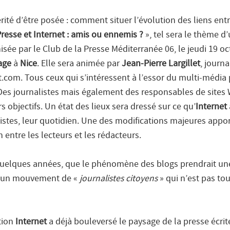
ité d’être posée : comment situer l’évolution des liens entr
resse et Internet : amis ou ennemis ?
», tel sera le thème d
sée par le Club de la Presse Méditerranée 06, le jeudi 19 oc
age
à
Nice
. Elle sera animée par
Jean-Pierre Largillet
, journa
t.com. Tous ceux qui s’intéressent à l’essor du multi-média
 Des journalistes mais également des responsables de sites 
s objectifs. Un état des lieux sera dressé sur ce qu’
Internet
listes, leur quotidien. Une des modifications majeures appor
entre les lecteurs et les rédacteurs.
a quelques années, que le phénomène des blogs prendrait une
r un mouvement de «
journalistes citoyens
» qui n’est pas to
tion
Internet
a déjà bouleversé le paysage de la presse écrit