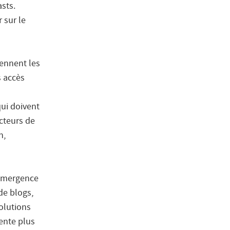
asts.
 sur le
rennent les
s accès
qui doivent
cteurs de
n,
’émergence
de blogs,
olutions
ente plus