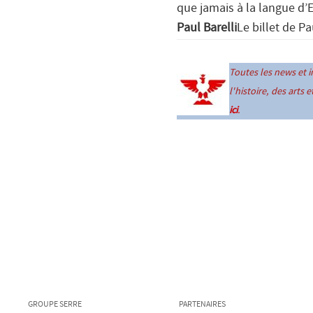
que jamais à la langue d’Es
Paul Barelli
Le billet de Pa
Toutes les news et 
l'histoire, des arts 
ici
.
GROUPE SERRE
PARTENAIRES