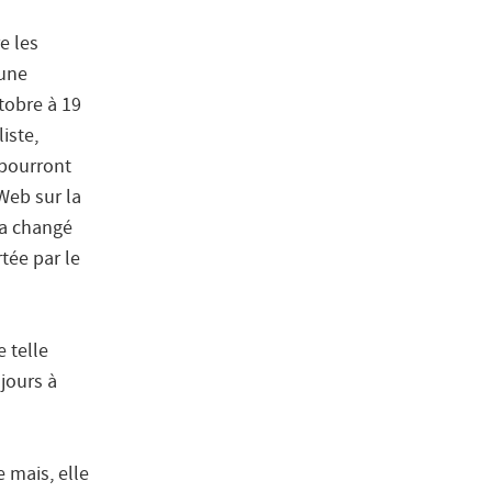
e les
’une
tobre à 19
liste,
 pourront
Web sur la
a changé
tée par le
 telle
ujours à
e mais, elle