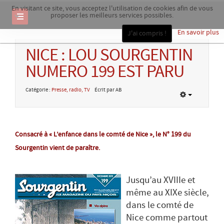
En visitant ce site, vous acceptez l'utilisation de cookies afin de vous
proposer les meilleurs services possibles.
En savoir plus
J'ai compris !
NICE : LOU SOURGENTIN
NUMERO 199 EST PARU
Catégorie :
Presse, radio, TV
Écrit par AB
Consacré à « L’enfance dans le comté de Nice », le N° 199 du
Sourgentin vient de paraître.
Jusqu’au XVIIIe et
même au XIXe siècle,
dans le comté de
Nice comme partout