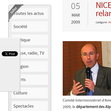
NICE
05
rela
Toutes les actus
MAR
2009
Catégorie :
Po
Société
Politique
Presse, radio, TV
Religion
Sports
Culture
Comité Interministériel d’Am
Spectacles
2009, le
département des Alp