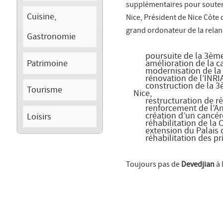
supplémentaires pour souteni
Cuisine,
Nice, Président de Nice Côte 
grand ordonateur de la relance
Gastronomie
poursuite de la 3ème vo
Patrimoine
amélioration de la capa
modernisation de la lig
rénovation de l’INRIA 
construction de la 3ème
Tourisme
Nice,
restructuration de rési
renforcement de l’Ante
création d’un cancéro
Loisirs
réhabilitation de la C
extension du Palais de
réhabilitation des pri
Toujours pas de
Devedjian
à 