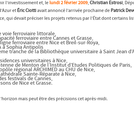
r l’investissement et, le
lundi 2 février 2009
,
Christian Estrosi
, Dép
d’Azur et
Éric Ciotti
avait annoncé l’arrivée prochaine de
Patrick Dev
, qui devait préciser les projets retenus par l’État dont certains l
ie ferroviaire littorale,
cité ferroviaire entre Cannes et Grasse,
ne ferroviaire entre Nice et Breil-sur-Roya,
à Sophia Antipolis
 tranche de la Bibliothèque universitaire à Saint Jean d’
dences universitaires à Nice,
nne de Menton de l’Institut d’Etudes Politiques de Paris,
pôle régional ARCHIMED au CHU de Nice,
athédrale Sainte-Réparate à Nice,
s festivals de Cannes,
sons de Nice et Grasse.
l’horizon mais peut être des précisions cet après-midi.