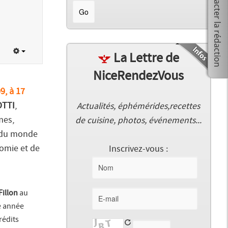
La Lettre de
NiceRendezVous
9, à 17
OTTI
,
Actualités, éphémérides,recettes
mes,
de cuisine, photos, événements...
s du monde
nomie et de
Inscrivez-vous :
Fillon
au
e année
crédits