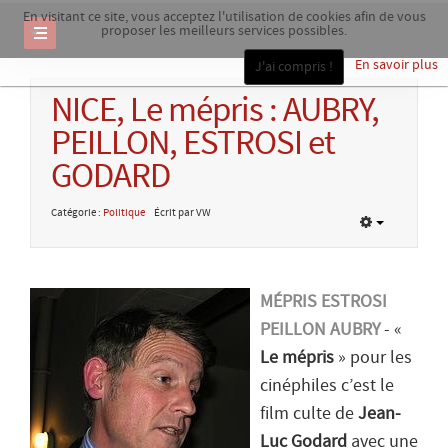
En visitant ce site, vous acceptez l'utilisation de cookies afin de vous
proposer les meilleurs services possibles.
En savoir plus
J'ai compris !
NICE, Le mépris : AUBRY,
PEILLON, ESTROSI et
GODARD
Catégorie :
Politique
Écrit par VW
MÉPRIS ESTROSI
PEILLON AUBRY
- «
Le mépris
» pour les
cinéphiles c’est le
film culte de
Jean-
Luc Godard
avec une