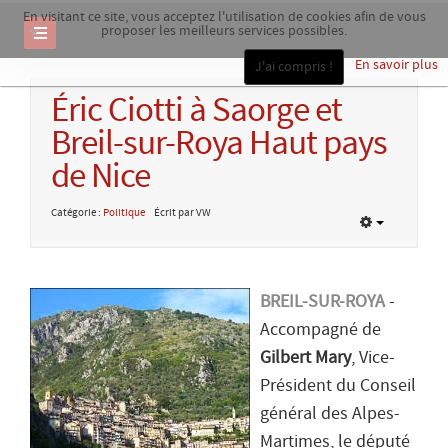
En visitant ce site, vous acceptez l'utilisation de cookies afin de vous
proposer les meilleurs services possibles.
En savoir plus
J'ai compris !
Éric Ciotti à Saorge et
Breil-sur-Roya Haut pays
de Nice
Catégorie :
Politique
Écrit par VW
BREIL-SUR-ROYA
-
Accompagné de
Gilbert Mary
, Vice-
Président du Conseil
général des Alpes-
Martimes, le député